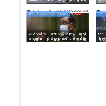
ဟု ကုမ္ပဏီကပြောကြား
ကာကွယ
MYANMAR NEWS
M
တပ်မတော်က အာဏာမသိမ်းဘူးဟု ပြော၍
Yon
မရကြောင်း ဗိုလ်မှူးချုပ်ဇော်မင်းထွန်းပြော
ပွဲတွင