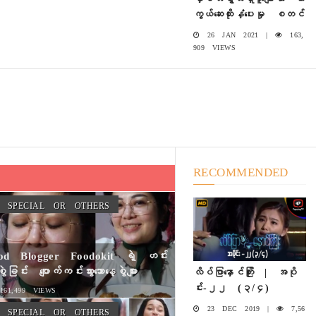
ကွယ်ဆေးထိုးနှံပေးမှု စတင်
26 JAN 2021 |
163,
909 VIEWS
RECOMMENDED
SPECIAL OR OTHERS
od Blogger Foodokit ရဲ့ ဟင်း
စွဲခြင်း ပျောက်ကင်းသွားသောနေ့စွဲများ
လိပ်ပြာနှောင်ကြိုး | အပို
င်း-၂၂ (၃/၄)
61,499 VIEWS
23 DEC 2019 |
7,56
SPECIAL OR OTHERS