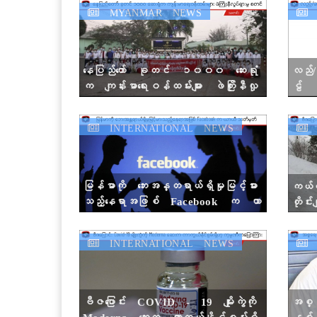
MYANMAR NEWS
M
နေပြည်တော် ခုတင် ၁၀၀၀ ဆေးရုံ
လည်/
က ကျန်းမာရေးဝန်ထမ်းများ ဖဲကြိုးနီလှု
ဠ် ဝန
ပ်ရှားမှုကို ဒီနေ့ ဖေဖော်ဝါရီ ၅ ရ
ဆို
က်မှာ ပြုလုပ်ခဲ့ပါတယ်။
INTERNATIONAL NEWS
I
မြန်မာကို ဘေးအန္တရာယ်ရှိမှုမြင့်မား
ကယ်လီ
သည့်နေရာအဖြစ် Facebook က ယာ
တိုင်
ယီသတ်မှတ်
INTERNATIONAL NEWS
I
ဗီဇပြောင်း COVID - 19 မျိုးကွဲကို
အစ္
Moderna ဆေးက ကာကွယ်နိုင်စွမ်းရှိ
နှစ်