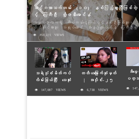
ဒုတိယအကြိမ် ကိုဗစ်ရောဂါပိုး ထပ်မံကူးစက်ခံခဲ
ဇနီးဖြစ်သူနှင့်အတူ အင်္ဂလန်နိုင်ငံမှာ နေထိုင်နေတဲ့
အကြိမ်အဖြစ် ကိုဗစ်ရောဂါပိုး ထပ်မံကူးစက်ခံခဲ့ရတယ်
သူနှင့်အတူ ဇနီးဖြစ်သူမှာလည်း Covid positive တွေ့ရှိခဲ့တ
157,641 VIEWS
ရ
အိမ္ေ
သရဲပုံစံမိတ်ကပ်
တတိယမြောက်ဆုံမှတ်
ပတ္သတ
လိမ်းခြယ်ပြီး သေဆုံး
| အပိုင်း-၂၅
ဟေျပာဆိ
သွားတဲ့သူတွေရဲ့အဝတ်
(၄/၄)
147,
147,087 VIEWS
6,738 VIEWS
အစားများကိုရောင်းတဲ့
အွန်လိုင်းဈေးသည်