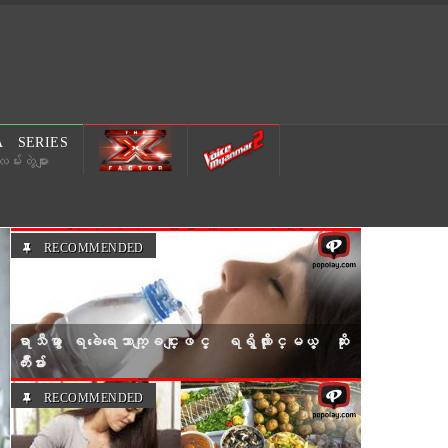
 SERIES
မ်းတွဲများ
Next
RECOMMENDED
ေႏြရာသီမွာ ေရခဲေရေသာက္ျခင္းျဖင့္ ရရွိလာႏုိင္မယ့္ ဆိုး
က်ိဳးမ်ား
RECOMMENDED