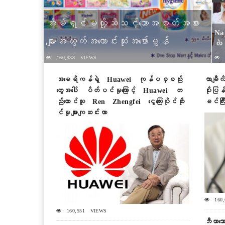
အိမ်ရှင်မတို့သိသင့်သောအဝတ်အစား
Na
များအတွက်အကောင်းဆုံးအဖော်မွန်
လဲ
စ်
160,938 VIEWS
1
ည်
ကြ
အမေရိကန်ရဲ့ Huawei ကုန်ပစ္စည်း
တာချီ
တွေအပေါ် ပိတ်ပင်မှုကြောင့် Huawei တ
ပိုးပြ
ည်ထောင်သူ Ren Zhengfei ငွေကြေးပိုင်ဆို
ခင်ကြီ
င်မှုများကျဆင်းလာ
160,
160,551 VIEWS
ဘီယာသ