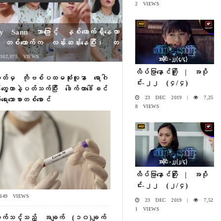
2 VIEWS
y Sann ဘာကြောင့် နှစ်ယောက်ရှိနေတာ
 တစ်ယောက်က လန်းဆန်းနေပြီး၊ တ
ယောက်က မလန်းမဆန်းဖြစ်နေရတာလ
62,075 VIEWS
း ၊ အောက်က VDO မှာ အဖြေရှာ
လိပ်ပြာနှောင်ကြိုး | အပို
ည့်ရအောင်။
လိတ်မှ ကိုဗစ်ပထမဆုံးလူနာ ရောဂါ
င်း-၂၂ (၄/၄)
န်တွေ့တာနဲ့ပတ်သက်ပြီး ဒေါက်တာဒေါ်ခင်
23 DEC 2019 |
7,25
းရေးသောစာတစ်စောင်
8 VIEWS
လိပ်ပြာနှောင်ကြိုး | အပို
င်း-၂၂ (၂/၄)
649 VIEWS
23 DEC 2019 |
7,52
1 VIEWS
ောက်သင့်သည့် အချက် (၁၀)ချက်