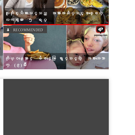
လူတိုင္းသိထားသင့္သည့္ အစာအဆိပ္သင့္ျဖစ္ေစတဲ့
လကၡဏာ ၅ ရပ္
RECOMMENDED
ကိုယ္ဝန္ေဆာင္ မိခင္ေတြ ေရွာင္သင့္တဲ့ အစားအေသာ
က္ (၉)မ်ိဳး