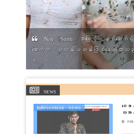
Food Blogger Foodokit ရဲ့ ဟင်းနံ့စ
NEWS
ဝေဖန်
MYANMAR NEWS
လအန်
လိုပြ
FEB 