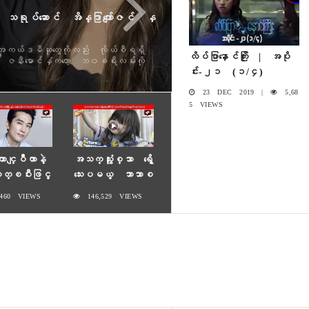
့ရတဲ့ အောင်ရင်
 အဆိုတော်ကြီး ဦးအောင်ရင်ဟာ ဒုတိယ
လိပ်ပြာနှောင်ကြိုး | အပို
လို့ သိရပါတယ်။ ယခုတစ်ခါမှာတော့
င်း-၂၁ (၁/၄)
ာကြောင့် ဇနီးမောင်နှံနှစ်ယောက်လုံး ကွာ
23 DEC 2019 |
5,68
5 VIEWS
ထာင္ျပဳတာနဲ့
အသက္သုံးႏွစ္သာ ရွိေ
္ၿပီးဖြင့္
သးေပမယ့္ ဘာသာစ
ုလာတဲ့ေဆာင္းဆ
ကားေလးမ်ိဳးေျပာႏုိင္ေသာ ကေ
460 VIEWS
146,529 VIEWS
န္ဟြန္း
လးေလး