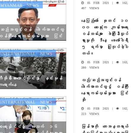
05 FEB 2021 |
162,
YANMAR NEWS
497 VIEWS
နေပြည်တော် ခုတင် ၁၀
၀၀ ဆေးရုံက ကျန်းမာရေး
ဆည်အတွင်းဝန် ဒေါက်တာတင်ထွ
ဝန်ထမ်းများ ဖဲကြိုးနီလှုပ်
်ကြီးနေရာကမ်းလှမ်းမှုအား ငြင်း
ရှားမှုကို ဒီနေ့ ဖေဖော်ဝါရီ
၅ ရက်မှာ ပြုလုပ်ခဲ့ပါ
တယ်။
NTERNATIONAL NEWS
05 FEB 2021 |
163,
280 VIEWS
ဖိုးနီးယားတောင်ပိုင်းမှာ နှင်းမုန်
လည်/ဆည်အတွင်းဝန်
းကျရောက်နေ
ဒေါက်တာတင်ထွဠ် ဝန်ကြီး
နေရာကမ်းလှမ်းမှုအား ငြင်း
ဆို
NTERNATIONAL NEWS
05 FEB 2021 |
162,
223 VIEWS
စရေးနိုင်ငံ၌ အသက် ၁၆
မြန်မာကို ဘေးအန္တရာယ်
မှ ၁၈ နှစ်အရွယ်ရှိသူများအား
ရှိမှုမြင့်မားသည့်နေရာအဖြ