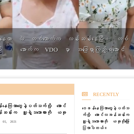
ွဲခြင်း ပျောက်ကင်းသွားသောနေ့စွဲများ
RECENTLY
နေကြတာတွေနဲ့ပတ်သက်လို့ အောင်
ဝေဖန်နေကြတာတွေနဲ့ပတ်သ
ဆန်းက သူ့ရဲ့သဘောထားကို ယခု
က်လို့ အောင်လအန်ဆန်းက
ောပြလာပါတယ်။
သူ့ရဲ့သဘောထားကို ယခုလိုပြော
05, 2021
ပြလာပါတယ်။