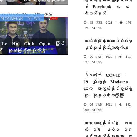
်ဆေးထိုးနှံပေးမှု စတင်
စ် Facebook က ယာ
ယီသတ်မှတ်
YANMAR NEWS
05 FEB 2021 |
176,
321 VIEWS
ကယ်လီဖိုးနီးယားတောင်ပိုင်းမှာ
 Le Hui Club Open ပြိုင်
နှင်းမုန်တိုင်းကျရောက်နေ
် ဘုန်းမြင့်ကျော်ဗိုလ်စွဲ
26 JAN 2021 |
161,
837 VIEWS
ဗီဇပြောင်း COVID -
19 မျိုးကွဲကို Moderna
ဆေးက ကာကွယ်နိုင်စွမ်းရှိ
ဟု ကုမ္ပဏီကပြောကြား
26 JAN 2021 |
162,
990 VIEWS
အစ္စရေးနိုင်ငံ၌ အသ
က် ၁၆ နှစ်မှ ၁၈
နှစ်အရွယ်ရှိသူများအား ကာ