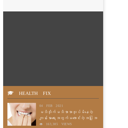
HEALTH FIX
04 FEB 2021
မသိလိုက်မသိဖာသာလုပ်မိနေတဲ့
ကျန်းမာရေးအတွက်မကောင်းတဲ့အပြုအ
မူများ
163,385 VIEWS