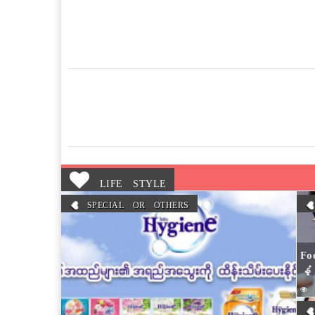
LIFE STYLE
SPECIAL OR OTHERS
Fo
နံ့
1