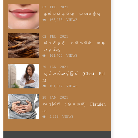
03 FEB 2021
နှုတ်ခမ်းနှစ်လွှာ လှပစေဖို့ရာ
165,275 VIEWS
02 FEB 2021
ဆံပင်နှင့် ပတ်သက်တဲ့ အမှား
အမှန်တွေ
161,700 VIEWS
29 JAN 2021
ရင်ဘတ်အောင့်ခြင်း (Chest Pai
n)
161,972 VIEWS
28 JAN 2021
လေပွခြင်း (သို့မဟုတ်) Flatulen
ce
5,859 VIEWS