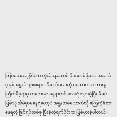
သြစတေးလျနိုင်ငံက ကိုယ်ဝန်ဆောင် မိခင်တစ်ဦးဟာ အသက်
၃ နှစ်အရွယ် ချစ်စရာသမီးငယ်လေးကို မတော်တဆ ကားနဲ့
ကြိတ်မိခဲ့ရာမှ ကလေးမှာ နေရာတင် သေဆုံးသွားခဲ့ပြီး မိခင်
ဖြစ်သူ အိမ်မှာမနေရဲတော့ပဲ အရူးတစ်ယောက်လို ကြေကွဲခံစား
နေရတဲ့ ဖြစ်ရပ်တစ်ခု ပြီးခဲ့တဲ့ရက်ပိုင်းက ဖြစ်ပွားခဲ့ပါတယ်။