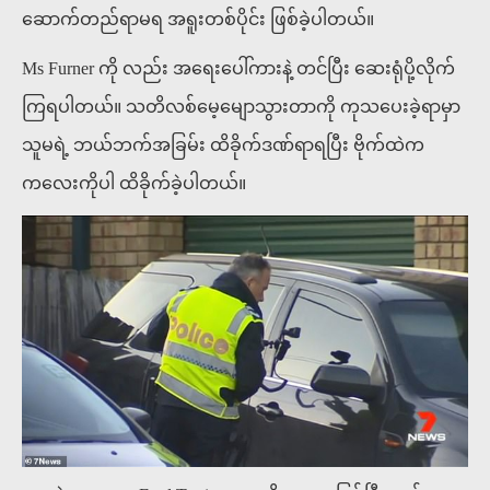
ဆောက်တည်ရာမရ အရူးတစ်ပိုင်း ဖြစ်ခဲ့ပါတယ်။
Ms Furner ကို လည်း အရေးပေါ်ကားနဲ့ တင်ပြီး ဆေးရုံပို့လိုက်
ကြရပါတယ်။ သတိလစ်မေ့မျောသွားတာကို ကုသပေးခဲ့ရာမှာ
သူမရဲ့ ဘယ်ဘက်အခြမ်း ထိခိုက်ဒဏ်ရာရပြီး ဗိုက်ထဲက
ကလေးကိုပါ ထိခိုက်ခဲ့ပါတယ်။