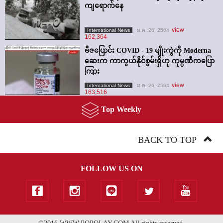
ကျရောက်နေ
view
International News
ม.ค. 26, 2564
162,364
ဗီဇပြောင်း COVID - 19 မျိုးကွဲကို Moderna
ဆေးက ကာကွယ်နိုင်စွမ်းရှိဟု ကုမ္ပဏီကပြော
ကြား
view
International News
ม.ค. 26, 2564
163,516
Top Weekly
BACK TO TOP
FOLLOW US ON