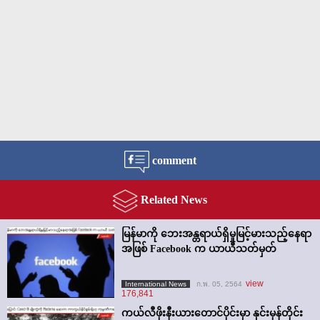
comment
Related News
မြန်မာကို ဘေးအန္တရာယ်ရှိမှုမြင့်မားသည့်နေရာ
အဖြစ် Facebook က ယာယီသတ်မှတ်
view
International News
ก.พ. 05, 2564
176,841
ကယ်လီဖိုးနီးယားတောင်ပိုင်းမှာ နှင်းမုန်တိုင်း