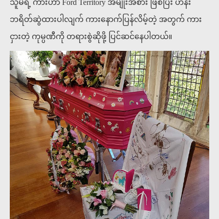
သူမရဲ့ ကားဟာ Ford Territory အမျိုးအစား ဖြစ်ပြီး ဟန်း
ဘရိတ်ဆွဲထားပါလျက် ကားနောက်ပြန်လိမ့်တဲ့ အတွက် ကား
ငှားတဲ့ ကုမ္ပဏီကို တရားစွဲဆိုဖို့ ပြင်ဆင်နေပါတယ်။