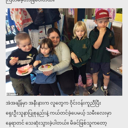
အဲအချိန်မှာ အနီးနားက လူတွေက ဝိုင်းဝန်းကူညီပြီး
ရှေးဦးသူနာပြုစုနည်းနဲ့ ကယ်တင်ခဲ့ပေမယ့် သမီးလေးမှာ
နေရာတင် သေဆုံးသွားခဲ့ပါတယ်။ မိခင်ဖြစ်သူကတော့