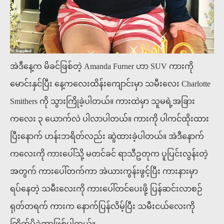
အဲဒီနေ့က မိခင်ဖြစ်တဲ့ Amanda Furner ဟာ SUV ကားကို
မောင်းနှင်ပြီး နေ့ကလေးထိန်းကျောင်းမှာ သမီးလေး Charlotte
Smithers ကို သွားကြိုခဲ့ပါတယ်။ ကားထဲမှာ သူမရဲ့အခြား
ကလေး ၃ ယောက်လဲ ပါလာပါတယ်။ ကားကို ပါကင်ထိုးထား
ပြီးနောက် ဟန်းဘရိတ်လည်း ဆွဲထားခဲ့ပါတယ်။ အဲဒီနောက်
ကလေးကို ကားပေါ်သို့ မတင်ခင် ရာသီဥတုက ပူပြင်းလွန်းတဲ့
အတွက် ကားပေါ်တက်ကာ အဲယားကွန်းဖွင့်ပြီး ကားနားမှာ
ရပ်နေတဲ့ သမီးလေးကို ကားပေါ်တင်ပေးဖို့ ပြန်ဆင်းလာစဉ်
ရုတ်တရက် ကားက နောက်ပြန်လိမ့်ပြီး သမီးငယ်လေးကို
ကြိတ်မိခဲ့တာဖြစ်ပါတယ်။