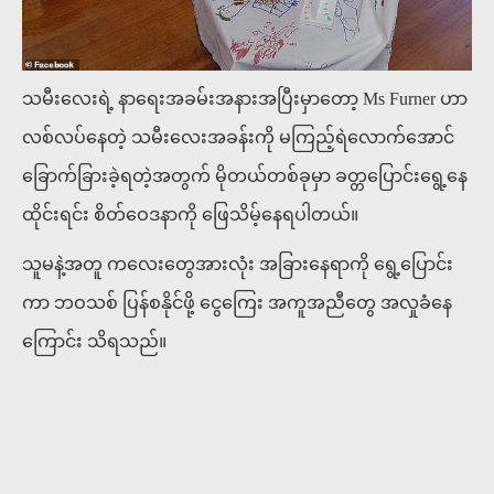
သမီးလေးရဲ့ နာရေးအခမ်းအနားအပြီးမှာတော့ Ms Furner ဟာ
လစ်လပ်နေတဲ့ သမီးလေးအခန်းကို မကြည့်ရဲလောက်အောင်
ခြောက်ခြားခဲ့ရတဲ့အတွက် မိုတယ်တစ်ခုမှာ ခတ္တပြောင်းရွေ့နေ
ထိုင်းရင်း စိတ်ဝေဒနာကို ဖြေသိမ့်နေရပါတယ်။
သူမနဲ့အတူ ကလေးတွေအားလုံး အခြားနေရာကို ရွေ့ပြောင်း
ကာ ဘဝသစ် ပြန်စနိုင်ဖို့ ငွေကြေး အကူအညီတွေ အလှုခံနေ
ကြောင်း သိရသည်။