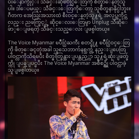
ပီးေနာက္ပိုင္း သီခ်င္းဆိုၿပိဳင္ပြဲေတြကို စိတ္နာေနတဲ့သူ
ပါ။ ဒါေပမယ့္ သီခ်င္းေတြကိုေတာ့ သူစိတ္မနာနိုင္ပါဘူး။
ဂီတက အေသြးအသားထဲ စီးဝင္ေနတဲ့သူ႔ရဲ့ အလုပ္အကိုင္က
လည္း ညဖက္ဖြင့္တဲ့ ဆိုင္ေလးေတြမွာ Unplug သီဆိုေ
ဖ်ာ္ေျဖရတဲ့ သီခ်င္းသည္ေလး ျဖစ္ပါတယ္။
The Voice Myanmar ၿပိဳင္ပြဲႀကီး စတင္ဖို႔ ၿပိဳင္ပြဲဝင္ေတြ
ကို ဖိတ္ေခၚတဲ့အခါ သူသေဘာက်နစ္သက္တဲ့ နည္းျပေတြ
ပါဝင္လာကိုသိရၿပီး စိတ္ဓါတ္ခြန္အားျပန္ထည့္ကာ သူ႔ရဲ့ဆုံးျဖတ္ခ်
က္ကို ျပန္ျပင္ၿပီး The Voice Myanmar အစီစဥ္ကို ပါဝင္လာခဲ့
သူျဖစ္ပါတယ္။