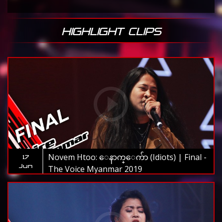
HIGHLIGHT CLIPS
Novem Htoo: ေနာက္ေက်ာ (Idiots) | Final -
17
Jun
The Voice Myanmar 2019