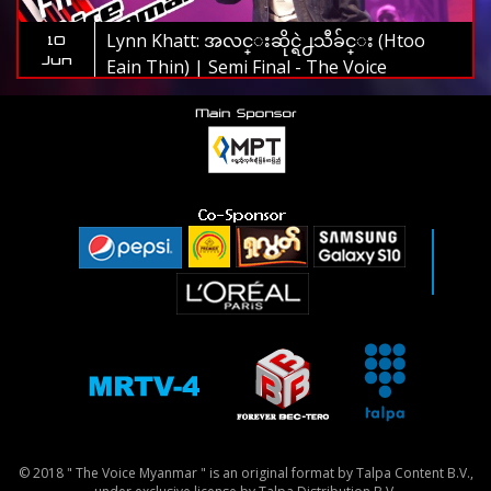
Lynn Khatt: အလင္းဆိုင္ရဲ႕သီခ်င္း (Htoo
10
Jun
Eain Thin) | Semi Final - The Voice
Myanmar 2019
© 2018 " The Voice Myanmar " is an original format by Talpa Content B.V.,