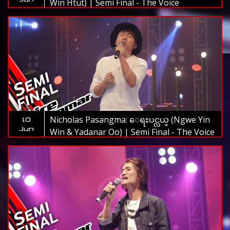
Win Htut) | Semi Final - The Voice
Myanmar 2019
Nicholas Pasangma: ေရႊပင္လယ္ (Ngwe Yin
10
Jun
Win & Yadanar Oo) | Semi Final - The Voice
Myanmar 2019