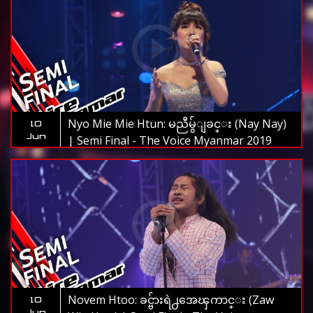
Nyo Mie Mie Htun: မညီမွ်ျခင္း (Nay Nay)
10
Jun
| Semi Final - The Voice Myanmar 2019
Novem Htoo: ခင္ဗ်ားရဲ႕အေၾကာင္း (Zaw
10
Jun