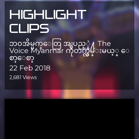
HIGHLIGHT
CLIPS
ဘဝအိမ္မက္ေတြ အျပည့္နဲ႔ The
Voice Myanmar ကိုတက္လွမ္းမယ့္ ေ
စာ့ေစာ့
22 Feb 2018
2,681 Views