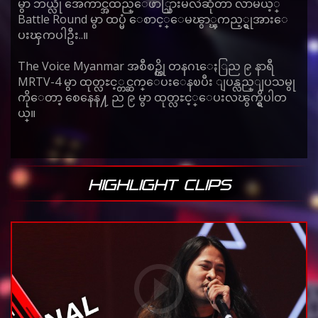
မွာ ဘယ္လို အေကာင္အထည္ေဖာ္သြားမလဲဆိုတာ လာမယ့္
Battle Round မွာ ထပ္မံ ေစာင့္ေမၽွာ္ၾကည့္ရွုအားေ
ပးၾကပါဦး..။
The Voice Myanmar အစီစဥ္ကို တနဂၤေႏြည ၉ နာရီ
MRTV-4 မွာ ထုတ္လႊင့္တင္ဆက္ေပးေနၿပီး ျပန္လည္ျပသမွု
ကိုေတာ့ စေနေန႔ ည ၉ မွာ ထုတ္လႊင့္ေပးလၽွက္ရွိပါတ
ယ္။
HIGHLIGHT CLIPS