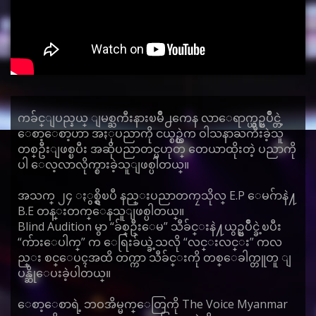
ကခ်င္ျပည္နယ္ ျမစ္ႀကီးနားၿမိဳ႕ကေန လာေရာက္ယွဥ္ၿပိဳင္တဲ့
ေစာ့ေစာ့ဟာ အႏုပညာကို ငယ္စဥ္ထဲက ဝါသနာႀကီးခဲ့သူ
တစ္ဦးျဖစ္ၿပီး အဆိုပညာတင္မဟုတ္ တေယာထိုးတဲ့ ပညာကို
ပါ ေလ့လာလိုက္စားခဲ့သူျဖစ္ပါတယ္။
အသက္ ၂၄ ႏွစ္ရွိၿပီ နည္းပညာတကၠသိုလ္ E.P ေမဂ်ာနဲ႔
B.E တန္းတက္ေနသူျဖစ္ပါတယ္။
Blind Audition မွာ “ခ်စ္ဦးေမ” သီခ်င္းနဲ႔ယွဥ္ၿပိဳင္ခဲ့ၿပီး
“က်ားေပါက္” က ေရြးခ်ယ္ခဲ့သလို “လင္းလင္း” ကလ
ည္း စင္ေပၚအထိ တက္ကာ သီခ်င္းကို တစ္ေခါက္တူတူ ျ
ပန္ဆိုေပးခဲ့ပါတယ္။
ေစာ့ေစာရဲ့ ဘဝအိမ္မက္ေတြကို The Voice Myanmar