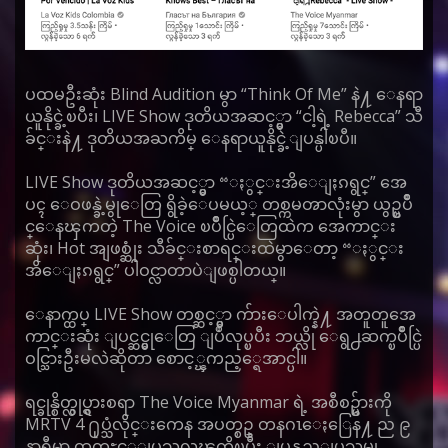
ပထမဦးဆုံး Blind Audition မွာ “Think Of Me” နဲ႔ ေနရာ
ယူနိုင္ခဲ့ၿပီး၊ LIVE Show ဒုတိယအဆင့္မွာ “ငါ့ရဲ့ Rebecca” သီ
ခ်င္းနဲ႔ ဒုတိယအႀကိမ္ ေနရာယူနိုင္ခဲ့ျပန္ပါၿပီ။
LIVE Show ဒုတိယအဆင့္မွာ “ႏွင္းအိေျႏၵရွင္” အေ
ပၚ ေဝဖန္ခဲ့မွုေတြ ရွိခဲ့ေပမယ့္ တစ္ကမၻာလုံးမွာ ယွဥ္ၿပိဳ
င္ေနၾကတဲ့ The Voice ၿပိဳင္ပြဲေတြထဲက အေကာင္း
ဆုံး၊ Hot အျဖစ္ဆုံး သီခ်င္းစာရင္းထဲမွာေတာ့ “ႏွင္း
အိေျႏၵရွင္” ပါဝင္လာတာပဲျဖစ္ပါတယ္။
ေနာက္ထပ္ LIVE Show တစ္ဆင့္မွာ က်ားေပါက္နဲ႔ အတူတူအေ
ကာင္းဆုံး ျပင္ဆင္မွုေတြ ျပဳလုပ္ၿပီး ဘယ္လို ေရွ႕ဆက္ၿပိဳင္ပြဲ
ဝင္သြားဦးမလဲဆိုတာ ေစာင့္ၾကည့္ရေအာင္ပါ။
ရင္ခုန္စိတ္လွုပ္ရွားစရာ The Voice Myanmar ရဲ့ အစီစဥ္မ်ားကို
MRTV 4 ႐ုပ္သံလိုင္းကေန အပတ္စဥ္ တနဂၤေႏြေန႔ ည ၉
နာရီမွာ ထုတ္လႊင့္ျပသလၽွက္ရွိၿပီး ျပန္လည္ျပသမွု