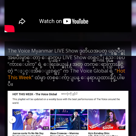
The Voice Myanmar LIVE Show ဒုတိယအပတ္ ယွဥ္ၿပိဳင္မွု
အၿပီးမွာေတာ့ ေနာက္ထပ္ LIVE Show တစ္ဆင့္ကို နည္းၿပ
“က်ားေပါက္” ရဲ့ ေရြးခ်ယ္မွုနဲ႔အတူ တက္ေရာက္သြားနိုင္ခဲ့
တဲ့ “ႏွင္းအိေျႏၵရွင္” က The Voice Global ရဲ့ “
Hot
This Week
” ထဲမွာ တစ္ေက်ာ့ျပန္ ေနရာယူထားနိုင္ခဲ့ပါၿ
ပီ။