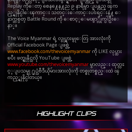
Replay ကိုေတာ့ စေန႔ေန႔ည ၉ နာရီမွာ ျပန္လည္ ၾက
ည့္ရွုနိုင္ပါေၾကာင္း သတင္းေကာင္းပါးရင္းနဲ႔ ေ
နာက္တစ္ပတ္ Battle Round ကို ေစာင့္ေမၽွာ္လိုက္ပါဦးေ
နာ္။
The Voice Myanmar ရဲ့ လွုပ္ရွားမွုေတြ အားလုံးကို
Official Facebook Page ျဖစ္တဲ့
www.facebook.com/thevoicemyanmar
ကို LIKE လုပ္ထား
ၿပီး ဖတ္ရွုနိုင္သလို YouTube ျဖစ္တဲ့
www.youtube.com/thevoicemyanmar
မွာလည္း ထုတ္လႊ
င့္ျပသမွု ႐ုပ္သံဗီဒီယိုမ်ားအားလုံးကို တစ္စုတစ္စည္းထဲ ၾ
ကည့္ရွုနိုင္ပါတယ္။
HIGHLIGHT CLIPS