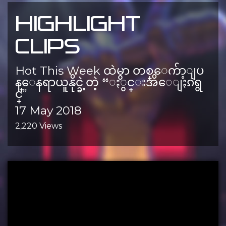
HIGHLIGHT
CLIPS
Hot This Week ထဲမွာ တစ္ေက်ာ့ျပ
န္ေနရာယူနိုင္ခဲ့တဲ့ “ႏွင္းအိေျႏၵရွ
င္”
17 May 2018
2,220 Views