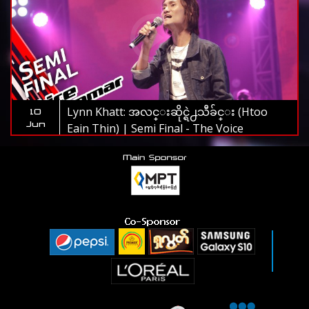
Lynn Khatt: အလင္းဆိုင္ရဲ႕သီခ်င္း (Htoo
10
Jun
Eain Thin) | Semi Final - The Voice
Myanmar 2019