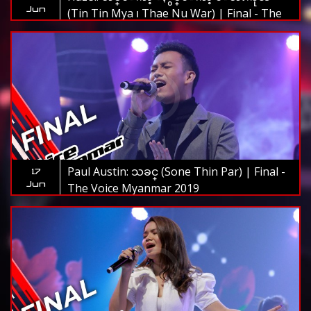
Jun
(Tin Tin Mya ၊ Thae Nu War) | Final - The
Voice Myanmar 2019
Paul Austin: သခင္ (Sone Thin Par) | Final -
17
Jun
The Voice Myanmar 2019