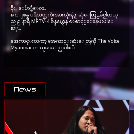
ဝိုး.. ေပ်ာ္ဘီေလ..
နက္ျဖန္ည ပရိသတ္ႀကီးအားလုံးနဲ႔ ဆုံေတြ႕ခ်င္ပါတယ္
ည ၉ နာရီ MRTV-4 ခ်န္နယ္ကေန ေစာင့္ေနေပးပါေ
နာ္...
အေကာင္းတကာ့ အေကာင္းဆုံးေတြကို The Voice
Myanmar က ယူေဆာင္လာပါၿပီ..
News