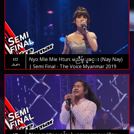
Nyo Mie Mie Htun: မညီမွ်ျခင္း (Nay Nay)
10
Jun
| Semi Final - The Voice Myanmar 2019