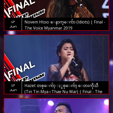
Novem Htoo: ေနာက္ေက်ာ (Idiots) | Final -
17
Jun
The Voice Myanmar 2019
Hazel: တစ္ေက်ာ့ ႏွစ္ေက်ာ့ ေတးကိုသီ
17
Jun
(Tin Tin Mya ၊ Thae Nu War) | Final - The
Voice Myanmar 2019