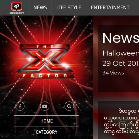
NEWS
LIFE STYLE
ENTERTAINMENT
New
Halloween 
29 Oct 20
34 Views
ဒီတစ္ပတ္ စေနေန
မည္ေပးထားတဲ့အ
HOME
တ္ကပ္ေတြ ကိုယ္
တာင္ ထမိပါတယ
CATEGORY