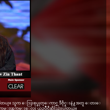
ပါတယ္။ သူက ေသြးစုပ္ဖုတ္ေကာင္ ဒီဇိုင္းနဲ႔အတူ ေတးေ
္ၾကမ္းၾကမ္းေလး ယွဥ္ၿပိဳင္သီဆိုသြားပါတယ္။