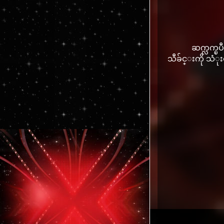
ဆက္လက္ၿပီး ေသ
သီခ်င္းကို သံု