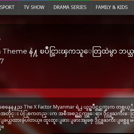
SPORT
TV SHOW
DRAMA SERIES
FAMILY & KIDS
s
Theme နဲ႔ ၿပိဳင္သြားၾကသူေတြထဲမွာ ဘယ္သူ
17
႔ည The X Factor Myanmar ရဲ႕ ယွဥ္ၿပိဳင္တင္ဆက္မႈက တစ္ကယ့္က
တိုင္း ပဲြစကတည္းက အစီအစဥ္တင္ဆက္သူေရာ၊ ဒိုင္လူႀကီးေတြ
စီျခယ္သထားခဲ့ပါတယ္။ ထူးထူးျခားျခားအျဖစ္ ဒိုင္လူႀကီးျဖစ္သူ
္။