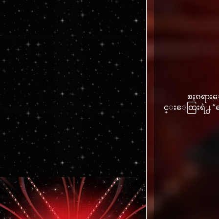
စႏၵရားေလးတစ
င္းေထြးရဲ႕ “မေသ