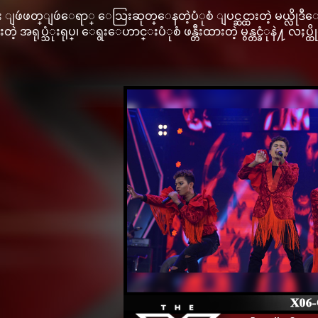
ျဖဴဖတ္ျဖဴေရာ္ ေသြးဆုတ္ေနတဲ့ပံုစံ ျပင္ဆင္ထားတဲ့ မယ္လိုဒ
ားတဲ့ အရုပ္သံုးရုပ္၊ ေရွးေဟာင္းပံုစံ ဖန္တီးထားတဲ့ မွန္တင္ခံုနဲ႔ လႈပ္ထိ