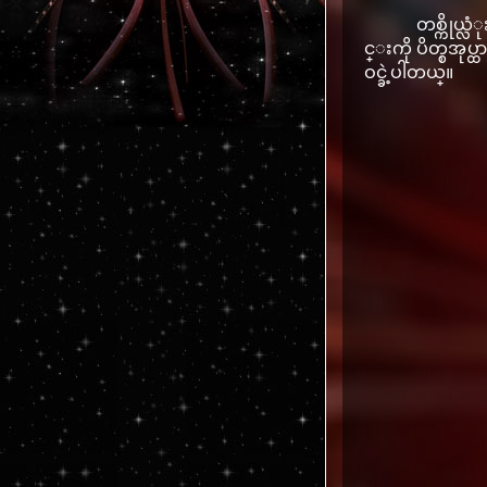
တစ္ကိုယ္လံုး 
င္းကို ပိတ္စအုပ္ထ
ဝင္ခဲ့ပါတယ္။