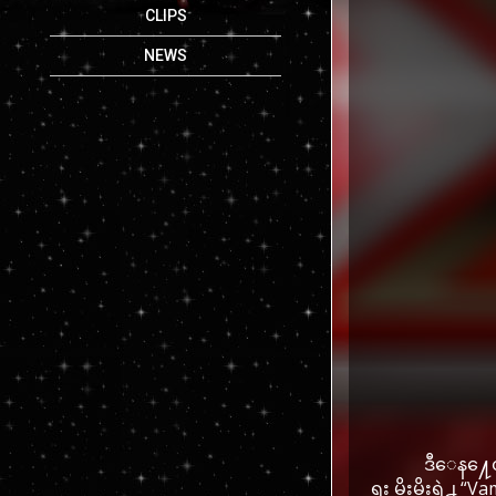
CLIPS
NEWS
ဒီေန႔ေတာ့ ပြဲ
ရး မိုးမိုးရဲ႕