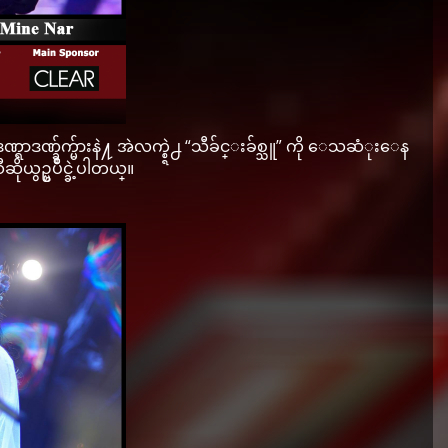
်က္မ်ားနဲ႔ အဲလက္စ္ရဲ႕ “သီခ်င္းခ်စ္သူ” ကို ေသဆံုးေန
ွဥ္ၿပိဳင္ခဲ့ပါတယ္။