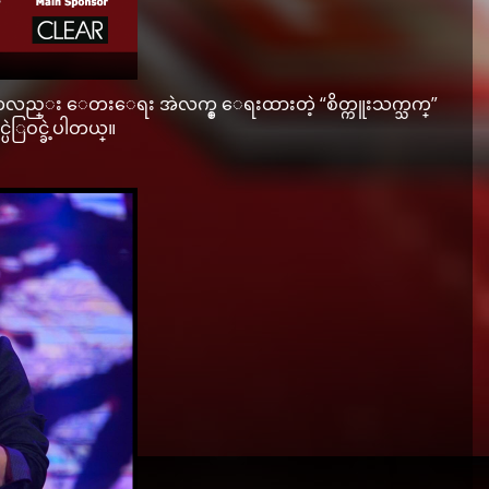
ြ႔ကလည္း ေတးေရး အဲလက္စ္ ေရးထားတဲ့ “စိတ္ကူးသက္သက္”
ဲြဝင္ခဲ့ပါတယ္။