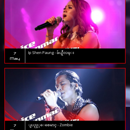
Ip Shen Paung - ခ်ယ္ရီလမ္း
7
May
ျပည့္ေစေမာင္ - Zombie
7