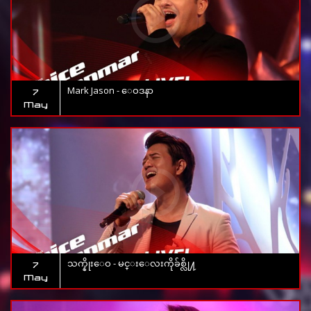
Mark Jason - ေဝဒနာ
7
May
သက္နိုးေဝ - မင္းေလးကိုခ်စ္လို႔
7
May