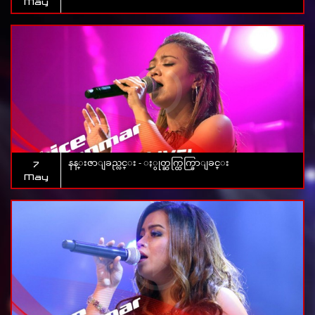
May
နန္းဇာျခည္လင္း - ႏွုတ္ဆက္ထြက္ခြာျခင္း
7
May