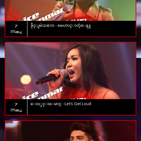
ခိုင္ျမဲသစၥာ - မေဟာင္းတဲ့ေန႔
7
May
ေဝႏွင္းေမာင္ - Let’s Get Loud
7
May