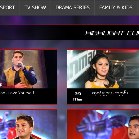
SPORT
TV SHOW
DRAMA SERIES
FAMILY & KIDS
HIGHLIGHT CLI
on - Love Yourself
ဆုလဲ့ႏွင္း - အင္တာဗ်ဴး
29
Mar