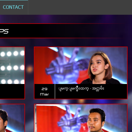
CONTACT
PS
ျမက္ျမက္မ်ိဳးထက္ - အင္တာဗ်ဴး
29
Mar