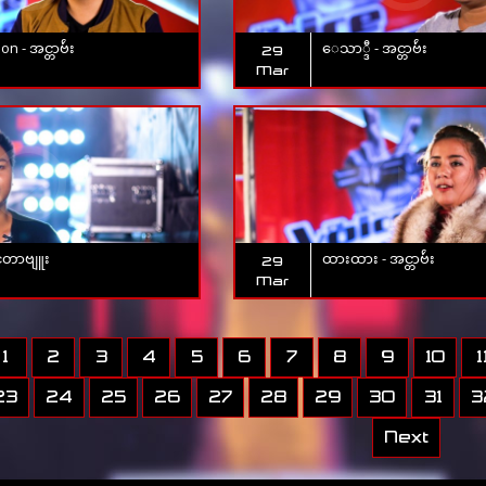
n - အင္တာဗ်ဴး
ေသာ္ဒီ - အင္တာဗ်ဴး
29
Mar
င်တာဗျူး
ထားထား - အင္တာဗ်ဴး
29
Mar
1
2
3
4
5
6
7
8
9
10
1
23
24
25
26
27
28
29
30
31
3
Next