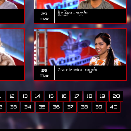
ရိုင္ယန္ထြန္း - အင္တာဗ်ဴး
29
Mar
Grace Monica - အင္တာဗ်ဴး
29
Mar
1
12
13
14
15
16
17
18
19
20
2
33
34
35
36
37
38
39
40