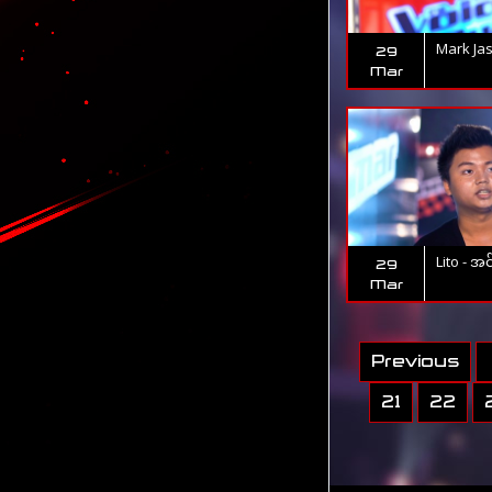
Mark Jaso
29
Mar
Lito - အ
29
Mar
Previous
21
22