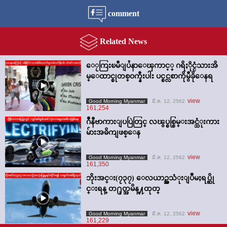
comment
Related News
ေႂကြးၿမီျပႆနာေၾကာင့္ ဂရိႏိုင္ငံသားအိ
မ္ေထာင္စုတစ္ဝက္နီးပါး ပင္စင္လစာကိုမွီခိုေနရ
view
Good Morning Myanmar
มี.ค. 12, 2562
161,254
ဂ်ီနီဗာကားျပပြဲတြင္ လၽွပ္စစ္စြမ္းအင္သံုးကား
မ်ားအဓိကျဖစ္ေန
view
Good Morning Myanmar
มี.ค. 12, 2562
161,350
ဘိုးအင္း(၇၃၇) ေလယာဥ္အသံုးျပဳမႈရပ္ဆို
င္းရန္ တ႐ုတ္အမိန္႔ထုတ္
view
Good Morning Myanmar
มี.ค. 12, 2562
161,229