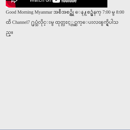
Good Morning Myanmar အစီအစဥ္ကို ေန႔စဥ္နံနက္ 7:00 မွ 8:00
ထိ Channel7 ႐ုပ္သံလိုင္းမွ ထုတ္လႊင့္တင္ဆက္ေပးလၽွက္ရွိပါသ
ည္။