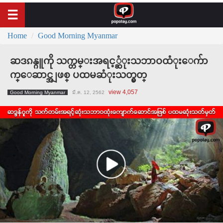
Home
Good Morning Myanmar
ဆဒၵန္ဂူကို သက္တမ္းအရင့္ဆံုးသဘာဝထံုးေက်ာ
က္ေဆာင္အျဖစ္ ပထမဆံုးသတ္မွတ္
view 4,057
Good Morning Myanmar
มี.ค. 12, 2562