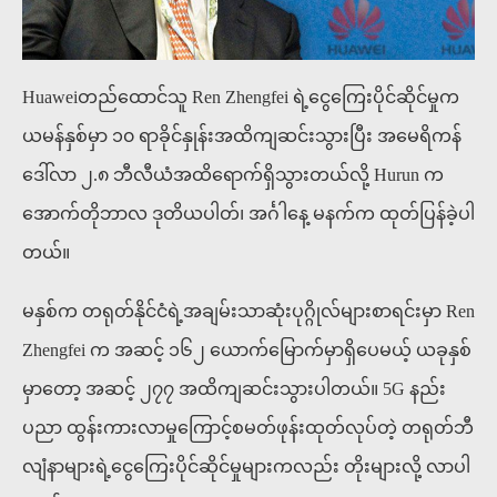
Huaweiတည်ထောင်သူ Ren Zhengfei ရဲ့ငွေကြေးပိုင်ဆိုင်မှုက
ယမန်နှစ်မှာ ၁၀ ရာခိုင်နှုန်းအထိကျဆင်းသွားပြီး အမေရိကန်
ဒေါ်လာ ၂.၈ ဘီလီယံအထိရောက်ရှိသွားတယ်လို့ Hurun က
အောက်တိုဘာလ ဒုတိယပါတ်၊ အင်္ဂါနေ့ မနက်က ထုတ်ပြန်ခဲ့ပါ
တယ်။
မနှစ်က တရုတ်နိုင်ငံရဲ့အချမ်းသာဆုံးပုဂ္ဂိုလ်များစာရင်းမှာ Ren
Zhengfei က အဆင့် ၁၆၂ ယောက်မြောက်မှာရှိပေမယ့် ယခုနှစ်
မှာတော့ အဆင့် ၂၇၇ အထိကျဆင်းသွားပါတယ်။ 5G နည်း
ပညာ ထွန်းကားလာမှုကြောင့်စမတ်ဖုန်းထုတ်လုပ်တဲ့ တရုတ်ဘီ
လျံနာများရဲ့ငွေကြေးပိုင်ဆိုင်မှုများကလည်း တိုးများလို့ လာပါ