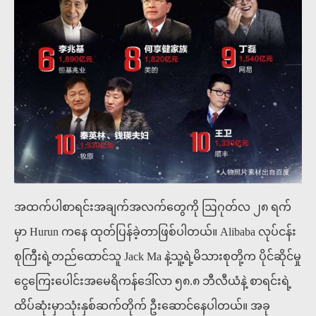
အထက်ပါစာရင်းအချက်အလက်တွေကို ဩဂုတ်လ ၂၈ ရက်
မှာ Hurun ကနေ ထုတ်ပြန်ခဲ့တာဖြစ်ပါတယ်။ Alibaba လုပ်ငန်း
စုကြီးရဲ့တည်ထောင်သူ Jack Ma နဲ့သူ့ရဲ့မိသားစုတို့က ပိုင်ဆိုင်မှု
ငွေကြေးပေါင်းအမေရိကန်ဒေါ်လာ ၅၈.၈ ဘီလီယံနဲ့ စာရင်းရဲ့
ထိပ်ဆုံးမှာသုံးနှစ်ဆက်တိုက် ဦးဆောင်နေပါတယ်။ အခု