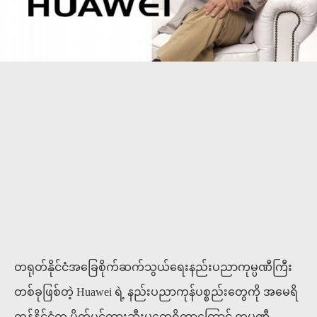
တရုတ်နိုင်ငံအခြေစိုက်ဆက်သွယ်ရေးနည်းပညာကုမ္ပဏီကြီး
တစ်ခုဖြစ်တဲ့ Huawei ရဲ့ နည်းပညာကုန်ပစ္စည်းတွေကို အမေရိ
ကန်နိုင်ငံက ပိတ်ပင်တားဆီးမှုတွေရှိတာကြောင့် ကုမ္ပဏီ