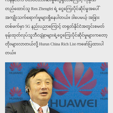
တည်ထောင်သူ Ren Zhengfei ရဲ့ ငွေကြေးပိုင်ဆိုင်မှုအပေါ်
အကျိုးသက်ရောက်မှုများရှိနေပါတယ်။ ဒါပေမယ့် အခြား
တစ်ဖက်မှာ 5G နည်းပညာကြောင့် တရုတ်နိုင်ငံအတွင်းစမတ်
ဖုန်းထုတ်လုပ်သူဘီလျံနာများရဲ့ငွေကြေးပိုင်ဆိုင်မှုများကတော့
တိုးများလာတယ်လို့ Hurun China Rich List ကဖော်ပြထားပါ
တယ်။