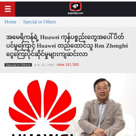
Home
Special or Others
အမေရိကန်ရဲ့ Huawei ကုန်ပစ္စည်းတွေအပေါ် ပိတ်
ပင်မှုကြောင့် Huawei တည်ထောင်သူ Ren Zhengfei
ငွေကြေးပိုင်ဆိုင်မှုများကျဆင်းလာ
view 161,580
Special or Others
ต.ค. 22, 2563