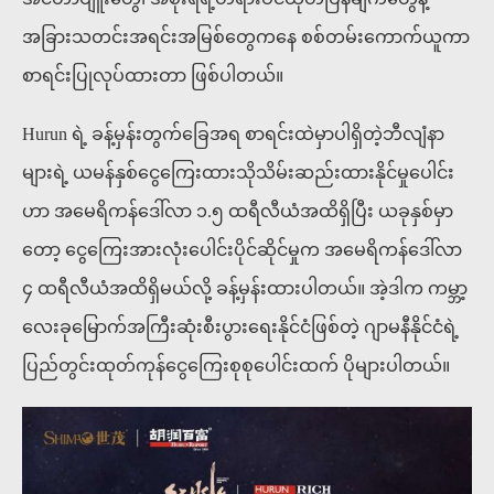
အခြားသတင်းအရင်းအမြစ်တွေကနေ စစ်တမ်းကောက်ယူကာ
စာရင်းပြုလုပ်ထားတာ ဖြစ်ပါတယ်။
Hurun ရဲ့ ခန့်မှန်းတွက်ခြေအရ စာရင်းထဲမှာပါရှိတဲ့ဘီလျံနာ
များရဲ့ ယမန်နှစ်ငွေကြေးထားသိုသိမ်းဆည်းထားနိုင်မှုပေါင်း
ဟာ အမေရိကန်ဒေါ်လာ ၁.၅ ထရီလီယံအထိရှိပြီး ယခုနှစ်မှာ
တော့ ငွေကြေးအားလုံးပေါင်းပိုင်ဆိုင်မှုက အမေရိကန်ဒေါ်လာ
၄ ထရီလီယံအထိရှိမယ်လို့ ခန့်မှန်းထားပါတယ်။ အဲ့ဒါက ကမ္ဘာ့
လေးခုမြောက်အကြီးဆုံးစီးပွားရေးနိုင်ငံဖြစ်တဲ့ ဂျာမနီနိုင်ငံရဲ့
ပြည်တွင်းထုတ်ကုန်ငွေကြေးစုစုပေါင်းထက် ပိုများပါတယ်။