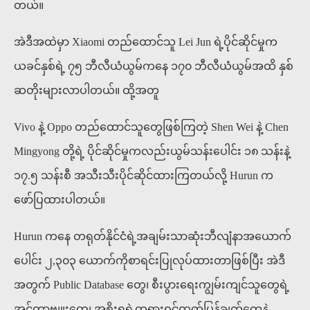
တယ်။
အဲဒီအထဲမှာ Xiaomi တည်ထောင်သူ Lei Jun ရဲ့ပိုင်ဆိုင်မှုက
ယခင်နှစ်ရဲ့ ၇၅ ဘီလီယံယွမ်ကနေ ၁၇၀ ဘီလီယံယွမ်အထိ နှစ်
ဆတိုးများလာပါတယ်။ ထို့အတူ
Vivo နဲ့ Oppo တည်ထောင်သူတွေဖြစ်ကြတဲ့ Shen Wei နဲ့ Chen
Mingyong တို့ရဲ့ ပိုင်ဆိုင်မှုကလည်းယွမ်သန်းပေါင်း ၁၈ သန်းနဲ့
၁၇.၅ သန်းစီ အသီးသီးပိုင်ဆိုင်ထားကြတယ်လို့ Hurun က
ဖော်ပြထားပါတယ်။
Hurun ကနေ တရုတ်နိုင်ငံရဲ့အချမ်းသာဆုံးဘီလျံနာအယောက်
ပေါင်း ၂,၃၀၃ ယောက်ကိုစာရင်းပြုလုပ်ထားတာဖြစ်ပြီး အဲဒီ
အတွက် Public Database တွေ၊ စီးပွားရေးကျွမ်းကျင်သူတွေရဲ့
အင်တာဗျူးတွေ၊ အစိုးရရဲ့တရားဝင်ထုတ်ပြန်ချက်တွေနဲ့