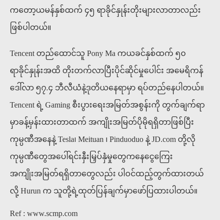
ကတော့ယမန်နှစ်ထက် ၄၅ ရာခိုင်နှုန်းတိုးများလာတာလည်း
ဖြစ်ပါတယ်။
Tencent တည်ထောင်သူ Pony Ma ကယခင်နှစ်ထက် ၅၀
ရာခိုင်နှုန်းအထိ တိုးတက်လာပြီးပိုင်ဆိုင်မှုပေါင်း အမေရိကန်
ဒေါ်လာ ၅၇.၄ ဘီလီယံနဲ့ဒုတိယနေရာမှာ ရပ်တည်နေပါတယ်။
Tencent ရဲ့ Gaming စီးပွားရေးအမြတ်အစွန်းကို တွက်ချက်ရာ
မှာခန့်မှန်းထားတာထက် အကျိုးအမြတ်ပိုမိုရရှိတာဖြစ်ပြီး
ကုမ္ပဏီအနေနဲ့ Tesla၊ Meituan ၊ Pinduoduo နဲ့ JD.com တို့လို
ကုမ္ပဏီတွေအပေါ်ရင်းနှီးမြှပ်နှံမှုတွေကနေငွေကြေး
အကျိုးအမြတ်ရရှိတာတွေလည်း ပါဝင်ထည့်တွက်ထားတယ်
လို့ Hurun က သူတို့ရဲ့ထုတ်ပြန်ချက်မှာဖော်ပြထားပါတယ်။
Ref : www.scmp.com