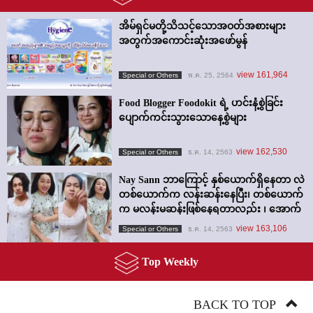
အိမ်ရှင်မတို့သိသင့်သောအဝတ်အစားများ
အတွက်အကောင်းဆုံးအဖော်မွန်
view 161,964
Special or Others
พ.ค. 25, 2564
Food Blogger Foodokit ရဲ့ ဟင်းနံ့စွဲခြင်း
ပျောက်ကင်းသွားသောနေ့စွဲများ
view 162,530
Special or Others
ธ.ค. 14, 2563
Nay Sann ဘာကြောင့် နှစ်ယောက်ရှိနေတာ လဲ
တစ်ယောက်က လန်းဆန်းနေပြီး၊ တစ်ယောက်
က မလန်းမဆန်းဖြစ်နေရတာလည်း ၊ အောက်
က VDO မှာ အဖြေရှာကြည့်ရအောင်။
view 163,106
Special or Others
ธ.ค. 14, 2563
Top Weekly
BACK TO TOP