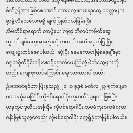
အားတင်းထားပါတယ်၊ ဒီလို နေမကောင်းတဲ့အတောအတွင်းမှာ
စိတ်ခွန်အားဖြစ်စေအောင် ဆေးတွေ စားစရာတွေ မေတ္တာများ
စွာနဲ့ လိုလေသေးမရှိ ချက်ပြုတ်ဝယ်ခြမ်းပြီး
အိမ်တိုင်ရာရောက် လာပို့ပေးကြတဲ့ ဘိလပ်ကမိတ်ဆွေ
သူငယ်ချင်းတွေအားလုံးကို တကယ် အသိအမှတ်ပြုပြီး
ကျေးဇူးတင်နေရပါတယ်" ဆိုပြီး နေမကောင်းဖြစ်နေချိန်မှာ
ဂရုတစိုက်ဝိုင်းဝန်းစောင့်ရှောက်ပေးကြတဲ့ မိတ်ဆွေများကို
လည်း ကျေးဇူးတင်ကြောင်း ရေးသားထားပါတယ်။
ဦးအောင်ရင်ဟာ ပြီးခဲ့သည့် ၂၀၂၀ ခုနှစ် မတ်လ ၂၃ ရက်နေ့မှာ
ပထမဆုံးအကြိမ် ကိုဗစ်ရောဂါပိုးကူးစက်ခံခဲ့ရတာဖြစ်ပြီး
ယခုတွင် ဒုတိယအကြိမ် ကိုဗစ်ရောဂါပိုး ထပ်မံကူးစက်ခံရကာ
ဇနီးဖြစ်သူတွင်လည်း ကိုဗစ်ရောဂါပိုး တွေ့ရှိခဲ့တာဖြစ်ပါတယ်။