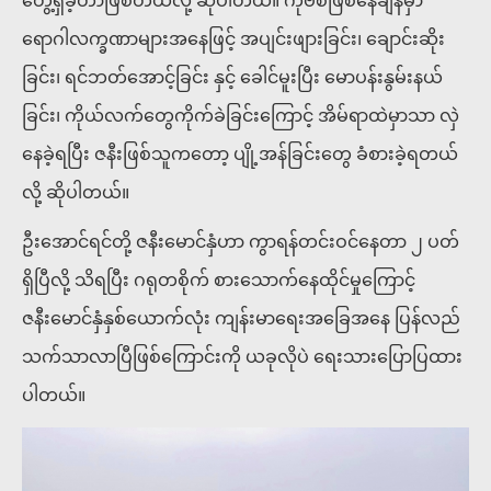
တွေ့ရှိခဲ့တာဖြစ်တယ်လို့ ဆိုပါတယ်။ ကိုဗစ်ဖြစ်နေချိန်မှာ
ရောဂါလက္ခဏာများအနေဖြင့် အပျင်းဖျားခြင်း၊ ချောင်းဆိုး
ခြင်း၊ ရင်ဘတ်အောင့်ခြင်း နှင့် ခေါင်မူးပြီး မောပန်းနွမ်းနယ်
ခြင်း၊ ကိုယ်လက်တွေကိုက်ခဲခြင်းကြောင့် အိမ်ရာထဲမှာသာ လှဲ
နေခဲ့ရပြီး ဇနီးဖြစ်သူကတော့ ပျို့အန်ခြင်းတွေ ခံစားခဲ့ရတယ်
လို့ ဆိုပါတယ်။
ဦးအောင်ရင်တို့ ဇနီးမောင်နှံဟာ ကွာရန်တင်းဝင်နေတာ ၂ ပတ်
ရှိပြီလို့ သိရပြီး ဂရုတစိုက် စားသောက်နေထိုင်မှုကြောင့်
ဇနီးမောင်နှံနှစ်ယောက်လုံး ကျန်းမာရေးအခြေအနေ ပြန်လည်
သက်သာလာပြီဖြစ်ကြောင်းကို ယခုလိုပဲ ရေးသားပြောပြထား
ပါတယ်။