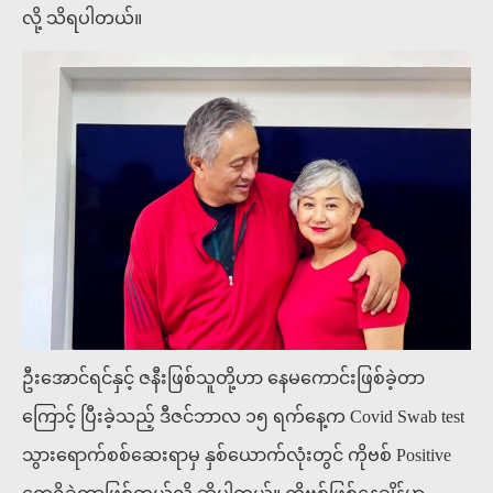
လို့ သိရပါတယ်။
ဦးအောင်ရင်နှင့် ဇနီးဖြစ်သူတို့ဟာ နေမကောင်းဖြစ်ခဲ့တာ
ကြောင့် ပြီးခဲ့သည့် ဒီဇင်ဘာလ ၁၅ ရက်နေ့က Covid Swab test
သွားရောက်စစ်ဆေးရာမှ နှစ်ယောက်လုံးတွင် ကိုဗစ် Positive