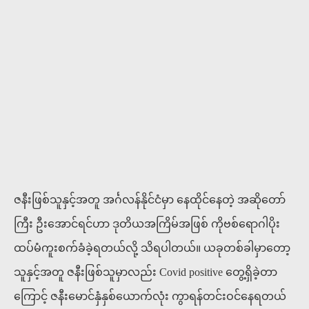
ဇနီးဖြစ်သူနှင့်အတူ အင်္ဂလန်နိုင်ငံမှာ နေထိုင်နေတဲ့ အဆိုတော်
ကြီး ဦးအောင်ရင်ဟာ ဒုတိယအကြိမ်အဖြစ် ကိုဗစ်ရောဂါပိုး
ထပ်မံကူးစက်ခံခဲ့ရတယ်လို့ သိရပါတယ်။ ယခုတစ်ခါမှာတော့
သူနှင့်အတူ ဇနီးဖြစ်သူမှာလည်း Covid positive တွေ့ရှိခဲ့တာ
ကြောင့် ဇနီးမောင်နှံနှစ်ယောက်လုံး ကွာရန်တင်းဝင်နေရတယ်