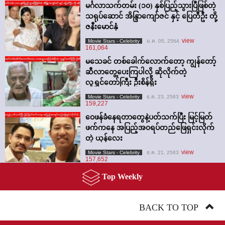
မင်္ဂလာသက်တမ်း (၁၀) နှစ်ပြည့်သွားပြီဖြစ်တဲ့
သရုပ်ဆောင် အိန္ဒြာကျော်ဇင် နှင့် ပြေတီဦး တို့
ဇနီးမောင်နှံ
view
Movie Stars - Celebrity
ม.ค. 05, 2564
161,064
မသေခင် တစ်ခေါက်လောက်တော့ ကျွန်တော့်
ဆီလာတွေ့ပေးကြပါလို့ ဆိုလိုက်တဲ့
လူရွှင်တော်ကြီး ဦးစိန်ရိုး
view
Movie Stars - Celebrity
ธ.ค. 23, 2563
159,227
ဝေဖန်ခံနေရတာတွေနဲ့ပတ်သက်ပြီး မြင့်မြတ်
ဖက်ကနေ အပြည့်အ၀ရပ်တည်ဖြေရှင်းလိုက်
တဲ့ ယုန်လေး
view
Movie Stars - Celebrity
ธ.ค. 21, 2563
157,652
Top Weekly
BACK TO TOP