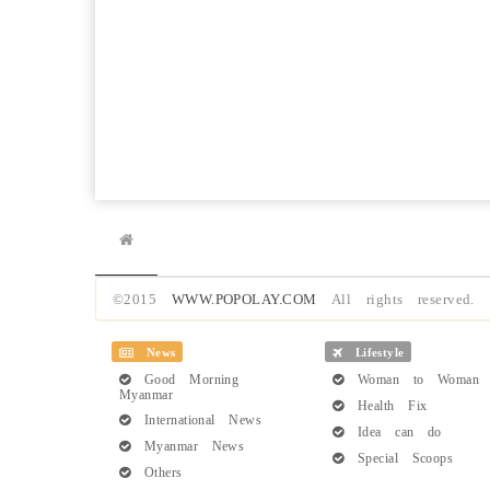
©2015
WWW.POPOLAY.COM
All rights reserved.
News
Lifestyle
Good Morning
Woman to Woman
Myanmar
Health Fix
International News
Idea can do
Myanmar News
Special Scoops
Others