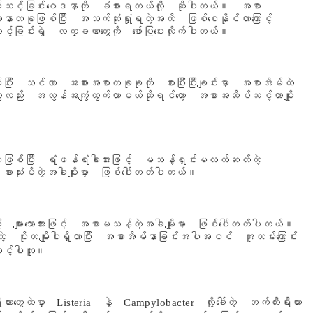
င့်ခြင်းဝေဒနာကို ခံစားရတယ်လို့ ဆိုပါတယ်။ အစာ
ာတခုဖြစ်ပြီး အသက်ဆုံးရှုံးရတဲ့အထိ ဖြစ်စေနိုင်တာကြောင့်
်ခြင်းရဲ့ လက္ခဏတွေကို ဖော်ပြပေးလိုက်ပါတယ်။
ပြီး သင်ဟာ အစားအစာတခုခုကို စားပြီးပြီးချင်းမှာ အစာအိမ်ထဲ
လည်း အလွန်အကျွံထွက်လာမယ်ဆိုရင်တော့ အစာအဆိပ်သင့်တာမျိုး
ဖြစ်ပြီး ရံဖန်ရံခါအားဖြင့် မသန့်ရှင်းမလတ်ဆတ်တဲ့
းသုံးမိတဲ့အခါမျိုးမှာ ဖြစ်ပေါ်တတ်ပါတယ်။
း များသောအားဖြင့် အစာမသန့်တဲ့အခါမျိုးမှာ ဖြစ်ပေါ်တတ်ပါတယ်။
တဲ့ ပိုးတမျိုးပါရှိလာပြီး အစာအိမ်နာခြင်းအပါအဝင် အူလမ်းကြောင်း
င့်ပါဘူး။
းတွေထဲမှာ Listeria နဲ့ Campylobacter လို့ခေါ်တဲ့ ဘက်တီးရီးယား