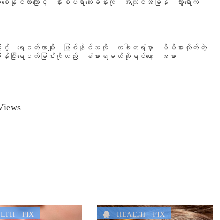
်စေနိုင်တာကြောင့် နီးစပ်ရာဆေးခန်းကို အလျင်အမြန် သွားရောက်
ာကြောင့် ရေငတ်တာမျိုး ဖြစ်နိုင်သလို တခါတရံမှာ မိမိစားလိုက်တဲ့
ပြန်ပြီးရေငတ်ခြင်းကိုလည်း ခံစားရမယ်ဆိုရင်တော့ အစာ
iews
LTH FIX
HEALTH FIX