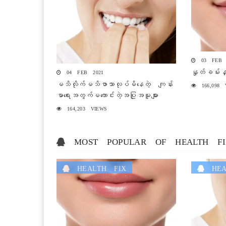
03 FEB 
နှုတ်ခမ်းန
04 FEB 2021
မသိလိုက်မသိဖာသာလုပ်မိနေတဲ့ ကျန်း
166,098 
မာရေးအတွက်မကောင်းတဲ့အပြုအမူများ
164,203 VIEWS
MOST POPULAR OF HEALTH FI
HEALTH FIX
HEA