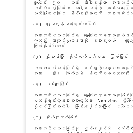
လူပေါင်း ၅၀ သန်း နီးပါးခန့်ဟာ အစာအဆိပ်သ
အဆိပ်သင့်ခြင်းဟာ မပေါ့ဆသင့်တဲ့ ကျန်းမာရေးပြဿန
သတိပြုဆင်ခြင် နိုင်စေဖို့အတွက် အစာအဆိပ်သင့
(၁) ချွေးအလွန်အကျွံထွက်လာခြင်း
အစာအဆိပ်သင့်ခြင်းရဲ့ ရှေ့ပြေးလက္ခဏာတခုပဲဖြစ်
ကလည်း နာကျင်မှုဝေဒနာကို ခံစားရမယ်၊ ချွေးတွေ
ဖြစ်နိုင်ပါတယ်။
(၂) ပျို့အန်ပြီး ကိုယ်လက်မအီမသာ ဖြစ်ခြင်း
အစာအဆိပ်သင့်ခြင်းရဲ့ ထင်ရှားတဲ့လက္ခဏာတခုပဲ
အသား၊ နို့၊ ကြက်ဥနဲ့ နို့ထွက်ပစ္စည်းတွေကို စာ
(၃) ဝမ်းလျောခြင်း
အစာအဆိပ်သင့်ခြင်းရဲ့ ရှေ့ပြေးလက္ခဏာတခုဖြစ်ပြီ
မသန့်ရှင်းတဲ့အစားအစာတွေထဲမှာ Norovirus လို့ခေါ်
ပိုးဝင်ခြင်းအထိပါ ဖြစ်စေနိုင်တာကြောင့် မပေါ့ဆသ
(၄) ကိုယ်ပူတက်ခြင်း
အစာအဆိပ်သင့်ခြင်းကို ဖြစ်စေနိုင်တဲ့ ဘက်တီးရီးယာ