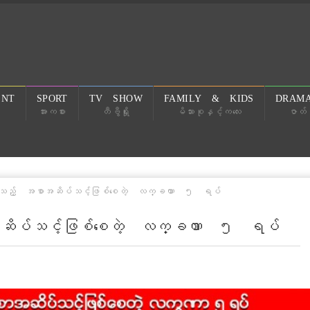
ENT
SPORT
TV SHOW
FAMILY & KIDS
DRAMA
အားကစား
တီဗွီရှိုး
မိသားစုနှင့်ကလေး
ဇာတ်လ
င့်သည့် အစာအဆိပ်သင့်ဖြစ်စေတဲ့ လက္ခဏာ ၅ ရပ်
ာအဆိပ်သင့်ဖြစ်စေတဲ့ လက္ခဏာ ၅ ရပ်