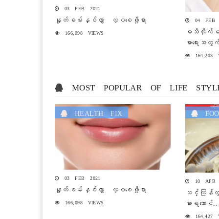
03 FEB 2021
နှုတ်ခမ်းနှစ်လွှာ လှပစေဖို့ရာ
04 FEB 
မသိလိုက်မ
166,098 VIEWS
မာရေးအတွက်
164,203 
MOST POPULAR OF LIFE STYL
HEALTH FIX
FOO
03 FEB 2021
10 APR 
နှုတ်ခမ်းနှစ်လွှာ လှပစေဖို့ရာ
သင်္ကြန်တွင
စားရအောင်..
166,098 VIEWS
164,427 