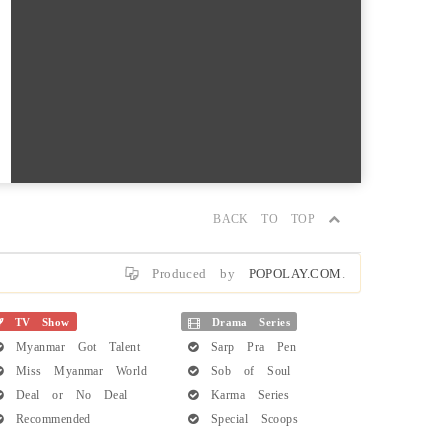
BACK TO TOP
Produced by
POPOLAY.COM
.
TV Show
Drama Series
Myanmar Got Talent
Sarp Pra Pen
Miss Myanmar World
Sob of Soul
Deal or No Deal
Karma Series
Recommended
Special Scoops