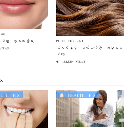
2021
ှစ်လွှာ လှပစေဖို့ရာ
02 FEB 2021
ဆံပင်နှင့် ပတ်သက်တဲ့ အမှားအမှ
VIEWS
န်တွေ
162,520 VIEWS
X
LTH FIX
HEALTH FIX