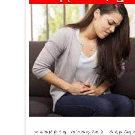
တမ္ဘာလုံးဆိုင်ရာ ရောဂါကာကွယ်ရေးနဲ့ ထိန်းချုပ်