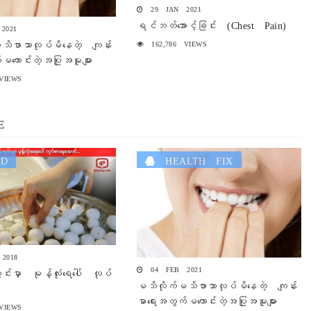
29 JAN 2021
ရင်ဘတ်အောင့်ခြင်း (Chest Pain)
2021
သိဖာသာလုပ်မိနေတဲ့ ကျန်း
162,786 VIEWS
မကောင်းတဲ့အပြုအမူများ
VIEWS
E
D
HEALTH FIX
2018
04 FEB 2021
်းမှာ မုန့်လုံးရေပေါ် လုပ်
မသိလိုက်မသိဖာသာလုပ်မိနေတဲ့ ကျန်း
မာရေးအတွက်မကောင်းတဲ့အပြုအမူများ
VIEWS