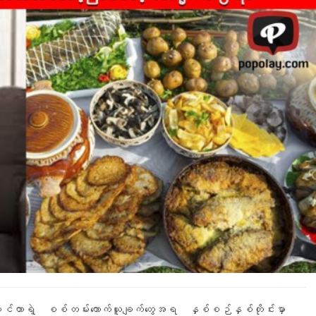
ရေးစင်တာရဲ့ စစ်တမ်းကောက်ယူချက်တွေအရ နှစ်စဉ်နှစ်တိုင်းမှာ