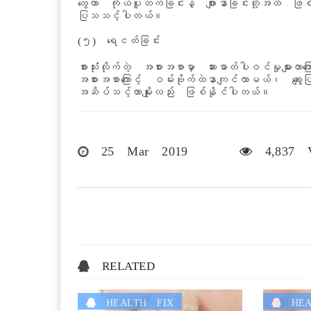
တွေဟာ ကိုယ်ပူတက်ခြင်းနဲ့ ဖျားနာခြင်းတို့အထိ ဖြစ
ပြသသင့်ပါတယ်။
(၅) ရေငတ်ခြင်း
စားသုံံးလိုက်တဲ့ အစားအစာမှာ ဆားဓာတ်ပါဝင်မှုများတ
အစားအစာကြောင့် ဝမ်းဗိုက်ထဲနာကျင်လာမယ်၊ ချွေး
အဆိပ်သင့်တာမျိုးလည်း ဖြစ်နိုင်ပါတယ်။
25 Mar 2019
4,837 V
RELATED
HEALTH FIX
HEA