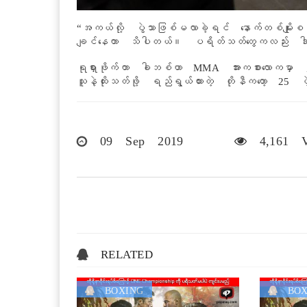
“အကယ်လို့ ပွဲသာဖြစ်မလာခဲ့ရင် နောက်တစ်မျိုးစဉ
ချင်နေတာ သိပါတယ်။ ပရိတ်သတ်တွေကလည်း ဒါကို
ရုရှားဖိုက်တာ ခါဘစ်ဟာ MMA အားကစားလောကမှာ 
သူနဲ့ထိုးသတ်ဖို့ ရည်ရွယ်ထားတဲ့ တိုနီကတော့ 25 ပ
09 Sep 2019
4,161 V
RELATED
BOXING
BOX