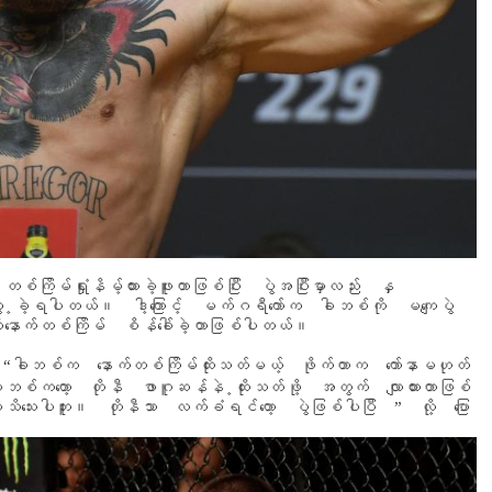
ြိမ်ရှုံးနိမ့်ထားခဲ့ဖူးတာဖြစ်ပြီး ပွဲအပြီးမှာလည်း နှ
ံတွေ ့ခဲ့ရပါတယ်။ ဒါ့ကြောင့် မက်ဂရီကော်က ခါဘစ်ကို မကျေပွဲ
ုနောက်တစ်ကြိမ် စိန်ခေါ်ခဲ့တာဖြစ်ပါတယ်။
ါဘစ်က နောက်တစ်ကြိမ်ထိုးသတ်မယ့် ဖိုက်တာက ကော်နာမဟုတ်
ကတော့ တိုနီ ဖာဂူဆန်နဲ ့ထိုးသတ်ဖို့ အတွက် လျာထားတာဖြစ်
းပါဘူး။ တိုနီသာ လက်ခံရင်တော့ ပွဲဖြစ်ပါပြီ ” လို့ ပြော