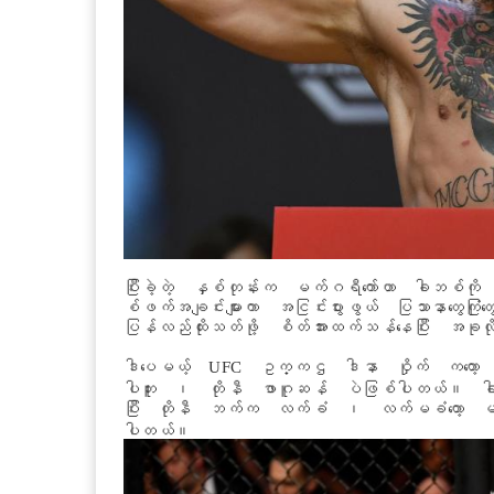
ပြီးခဲ့တဲ့ နှစ်တုန်းက မက်ဂရီကော်ဟာ ခါဘစ်ကို တစ်က
စ်ဖက်အချင်းများကာ အငြင်းပွားဖွယ် ပြသာနာတွေကြု
ပြန်လည်ထိုးသတ်ဖို့ စိတ်အားထက်သန်နေပြီး အခုလိ
ဒါပေမယ့် UFC ဥက္ကဌ ဒါနာ ဝှိုက် ကတော့ “ခ
ပါဘူး ၊ တိုနီ ဖာဂူဆန် ပဲဖြစ်ပါတယ်။ ခါဘစ်
ပြီး တိုနီ ဘက်က လက်ခံ ၊ လက်မခံတော့ မသိသေ
ပါတယ်။