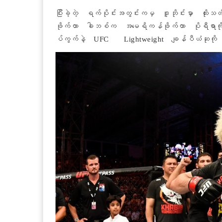
ပြီးခဲ့တဲ့ ရက်ပိုင်းအတွင်းကမှ ဒူဘိုင်းမှာ ထို
ဖိုက်တာ ခါဘစ်က အမေရိကန်ဖိုက်တာ ပိုရီရာကို ၃
ပ်ကွက်နဲ့ UFC Lightweight ချန်ပီယံဆုကို အငြ