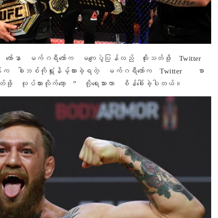
ြီး ကော်နာ မက်ဂရီကော်က မကျေပွဲပြန်လည် ထိုးသတ်ဖို့ Twitter
က ခါဘစ်ကိုရှုံးနိမ့်ထားခဲ့ရတဲ့ မက်ဂရီကော်က Twitter စာ
်ဖို့ လုပ်ထားလိုက်တော့ ” လို့ရေးသားကာ စိန်ခေါ်ခဲ့ပါတယ်။