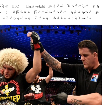
းသတ်ခဲ့တဲ့ UFC Lightweight ချန်ပီယံ ခါးပတ်လုပွဲကို ရုရှား
 ချီမြောက်မှာဘဲ ပြိုင်ဘက်လည်ပင်းကို ရုံးလို့မရအောင် ချု
င်းပွားဖွယ်မရှိ ပြတ်သားစွာ ထိန်းသိမ်းနိုင်ခဲ့ပါတယ်။