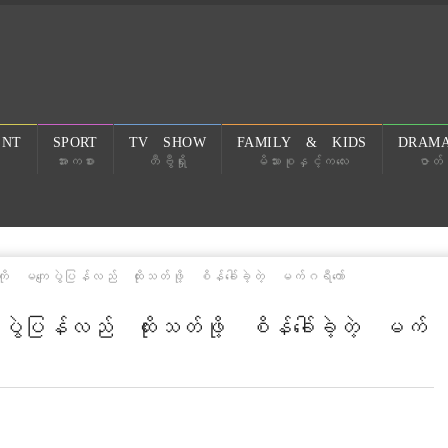
ENT
SPORT
TV SHOW
FAMILY & KIDS
DRAMA
အားကစား
တီဗွီရှိုး
မိသားစုနှင့်ကလေး
ဇာတ်လ
ု မကျေပွဲပြန်လည် ထိုးသတ်ဖို့ စိန်ခေါ်ခဲ့တဲ့ မက်ဂရီကော်
ွဲပြန်လည် ထိုးသတ်ဖို့ စိန်ခေါ်ခဲ့တဲ့ မက်