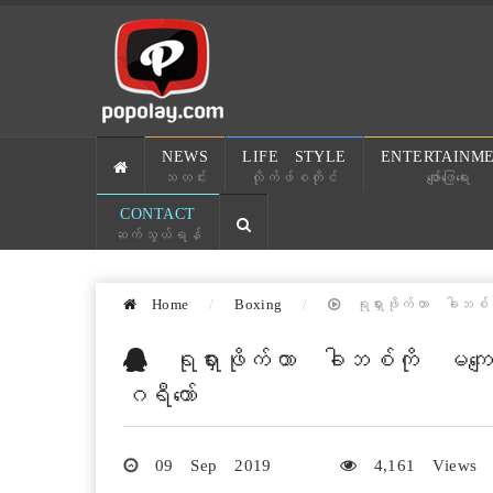
NEWS
LIFE STYLE
ENTERTAINM
သတင်း
လိုက်ဖ်စတိုင်
ဖျော်ဖြေရေး
CONTACT
ဆက်သွယ်ရန်
Home
Boxing
ရုရှားဖိုက်တာ ခါဘစ်ကိ
ရုရှားဖိုက်တာ ခါဘစ်ကို မကျေပ
ဂရီကော်
09 Sep 2019
4,161 Views