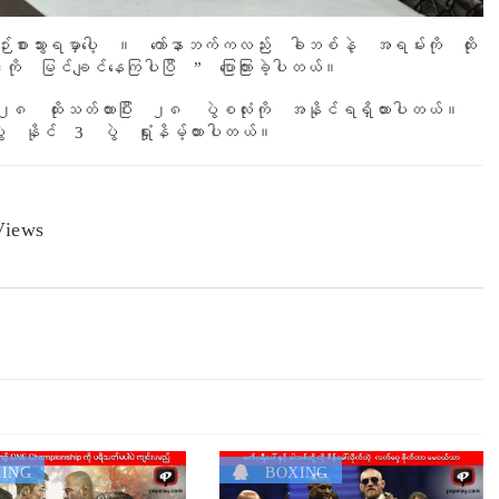
်းစားသွားရမှာပေါ့ ။ ကော်နာဘက်ကလည်း ခါဘစ်နဲ့ အရမ်းကို ထိုး
 မြင်ချင်နေကြပါပြီ ” ပြောကြားခဲ့ပါတယ်။
၂၈ ထိုးသတ်ထားပြီး ၂၈ ပွဲစလုံးကို အနိုင်ရရှိထားပါတယ်။
ွဲ နိုင် 3 ပွဲ ရှုံးနိမ့်ထားပါတယ်။
iews
ING
BOXING