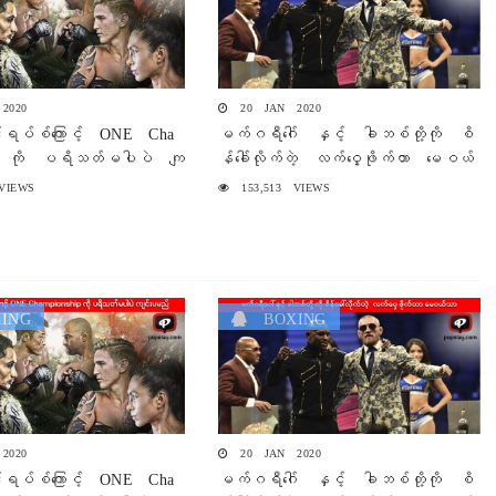
2020
20 JAN 2020
ုင်းရပ်စ်ကြောင့် ONE Cha
မက်ဂရီဂေါ် နှင့် ခါဘစ်တို့ကို စိ
p ကို ပရိသတ်မပါပဲ ကျ
န်ခေါ်လိုက်တဲ့ လက်ဝှေ့ဖိုက်တာ မေဝယ်
သာ
VIEWS
153,513 VIEWS
ING
BOXING
2020
20 JAN 2020
ုင်းရပ်စ်ကြောင့် ONE Cha
မက်ဂရီဂေါ် နှင့် ခါဘစ်တို့ကို စိ