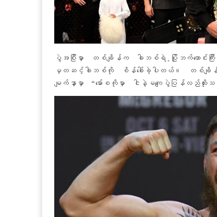
ပွဲအပြီးမှာ တစ်ချိန်က ခါဘစ်ရဲ ့ပြိုဘက်ဟောင်းက
မှတဆင့်ခါဘစ်ကို စိန်ခေါ်ခဲ့ပါတယ်။ တစ်ချိန်
မျက်နှာမှာ “မော်စကိုမှာ ငါနဲ့မကျေပွဲပြန်လည်ထိုးသတ