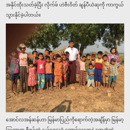
အနိုင်ထိုးသတ်ခဲ့ပြီး လိုက်ဖ် ဟဲဗီးဝိတ် ချန်ပီယံဆုကို ကာကွယ်
သွားနိုင်ခဲ့ပါတယ်။
အောင်လအန်ဆန်ဟာ မြန်မာပြည်ကိုရောက်တဲ့အချိန်မှာ မြန်မာ့
ဩဘာက စီစဉ်တဲ့ နယ်ဒေသခံ တောင်သူတွေနဲ့ တွေ့ဆုံတဲ့