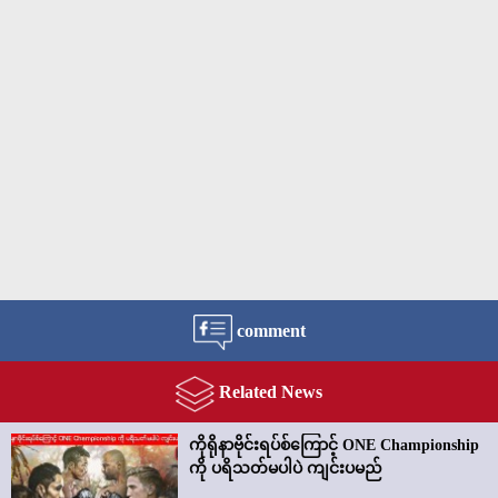
comment
Related News
ကိုရိုနာဗိုင်းရပ်စ်ကြောင့် ONE Championship
ကို ပရိသတ်မပါပဲ ကျင်းပမည်