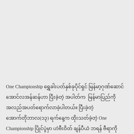
One Championship ရွှေခါးပတ်နှစ်ခုပိုင်ရှင် မြန်မာ့ဂုဏ်ဆောင်
အောင်လအန်ဆန်ဟာ ပြီးခဲ့တဲ့ အပါတ်က မြန်မာပြည်ကို
အလည်အပတ်ရောက်လာခဲ့ပါတယ်။ ပြီးခဲ့တဲ့
အောက်တိုဘာလ(၁၃) ရက်နေ့က ထိုးသတ်ခဲ့တဲ့ One
Championship ပြိုင်ပွဲမှာ ဟဲဗီးဝိတ် ချန်ပီယံ ဘရန် ဗီရာကို