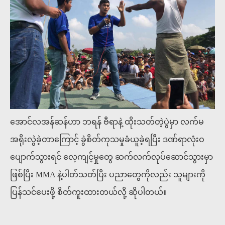
အောင်လအန်ဆန်ဟာ ဘရန် ဗီရာနဲ့ ထိုးသတ်တဲ့ပွဲမှာ လက်မ
အရိုးလွဲခဲ့တာကြောင့် ခွဲစိတ်ကုသမှုခံယူခဲ့ရပြီး ဒဏ်ရာလုံးဝ
ပျောက်သွားရင် လေ့ကျင့်မှုတွေ ဆက်လက်လုပ်ဆောင်သွားမှာ
ဖြစ်ပြီး MMA နဲ့ပါတ်သတ်ပြီး ပညာတွေကိုလည်း သူများကို
ပြန်သင်ပေးဖို့ စိတ်ကူးထားတယ်လို့ ဆိုပါတယ်။