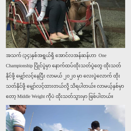
အသက် (၃၄)နှစ်အရွယ်ရှိ​ အောင်လအန်ဆန်ဟာ One
Championship ပြိုင်ပွဲမှာ နောက်ထပ်ထိုးသတ်ပွဲတွေ ထိုးသတ်
နိုင်ဖို့ မျှော်လင့်နေပြီး လာမယ် ၂၀၂၀ မှာ လေးပွဲလောက် ထိုး
သတ်နိုင်ဖို့ မျှော်လင့်ထားတယ်လို့ သိရပါတယ်။ လာမယ့်နှစ်မှာ
တော့ Middle Weight ကိုပဲ ထိုးသတ်သွားမှာ ဖြစ်ပါတယ်။