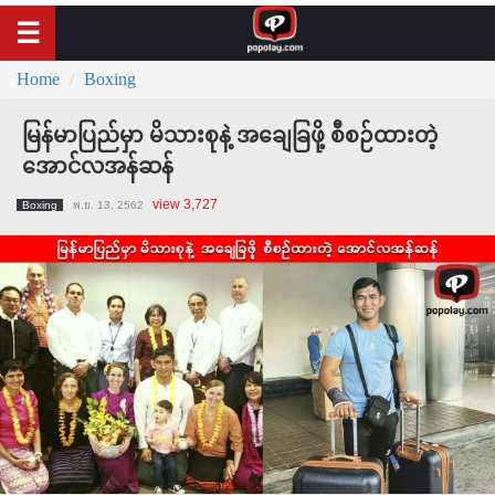
Home
Boxing
မြန်မာပြည်မှာ မိသားစုနဲ့ အချေခြဖို့ စီစဉ်ထားတဲ့
အောင်လအန်ဆန်
view 3,727
Boxing
พ.ย. 13, 2562