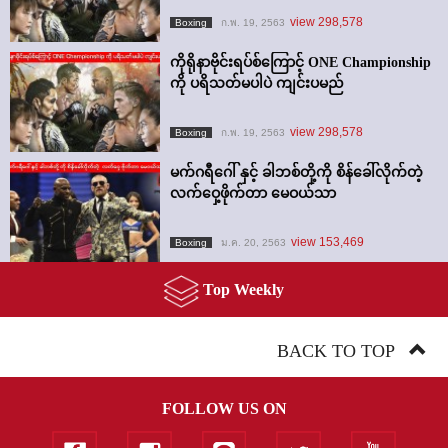
view 298,578
Boxing
ก.พ. 19, 2563
ကိုရိုနာဗိုင်းရပ်စ်ကြောင့် ONE Championship
ကို ပရိသတ်မပါပဲ ကျင်းပမည်
view 298,578
Boxing
ก.พ. 19, 2563
မက်ဂရီဂေါ် နှင့် ခါဘစ်တို့ကို စိန်ခေါ်လိုက်တဲ့
လက်ဝှေ့ဖိုက်တာ မေဝယ်သာ
view 153,469
Boxing
ม.ค. 20, 2563
Top Weekly
BACK TO TOP
FOLLOW US ON