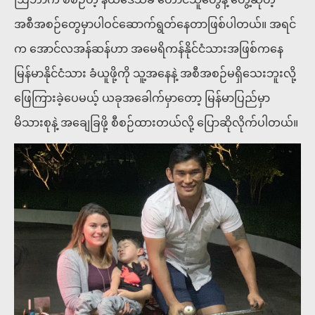
အစီအစဉ်တွေမှာပါဝင်ဆောက်ရွတ်နေတာဖြစ်ပါတယ်။ အရင်
က အောင်လအန်ဆန်ဟာ အမေရိကန်နိုင်ငံသားအဖြစ်ကနေ
မြန်မာနိုင်ငံသား ခံယူဖို့ကို သူ့အနေနဲ့ အစီအစဉ်မရှိသေးဘူးလို့
ဖြေကြားခဲ့ပေမယ့် ယခုအခေါက်မှာတော့ မြန်မာပြည်မှာ
မိသားစုနဲ့ အချေခြဖို့ စီစဉ်ထားတယ်လို့ ပြောဆိုလိုက်ပါတယ်။