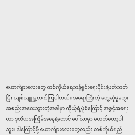
ယောက်ျားလေးတွေ တစ်ကိုယ်ရေသန့်ရှင်းရေးပိုင်းနဲ့ပတ်သတ်
ပြီး လျစ်လျူရှု့တက်ကြပါတယ်။ အရေးကြီးတဲ့ တွေ့ဆုံမှုတွေ၊
အစည်းအဝေးသွားတဲ့အခါမှာ ကိုယ့်ရဲ့ပုံစံကြောင့် အခွင့်အရေး
ဟာ ဒုတိယအကြိမ်အနေနဲ့တောင် ပေါ်လာမှာ မဟုတ်တော့ပါ
ဘူး။ ဒါကြောင့်မို့ ယောက်ျားလေးတွေလည်း တစ်ကိုယ်ရည်