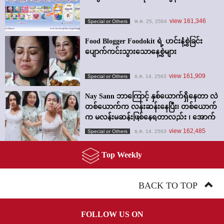
view 161,346
Special or Others
พ.ค. 25, 2564
Food Blogger Foodokit ရဲ့ ဟင်းနံ့စွဲခြင်း
ပျောက်ကင်းသွားသောနေ့စွဲများ
view 161,909
Special or Others
ธ.ค. 14, 2563
Nay Sann ဘာကြောင့် နှစ်ယောက်ရှိနေတာ လဲ
တစ်ယောက်က လန်းဆန်းနေပြီး၊ တစ်ယောက်
က မလန်းမဆန်းဖြစ်နေရတာလည်း ၊ အောက်
က VDO မှာ အဖြေရှာကြည့်ရအောင်။
view 162,485
Special or Others
ธ.ค. 14, 2563
Top Weekly
BACK TO TOP
FOLLOW US ON