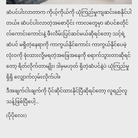
ဆံပင်ပါးလာတာက ကိုယ့်ကိုယ်ကို ယုံကြည်မှုကျဆင်းစေနိုင်ပါ
တယ်။ ဆံပင်ပါးလာတဲ့အစောပိုင်း ကာလတွေမှာ ဆံပင်စတိုင်
လ်ကောင်းကောင်းနဲ့ ဖီးလိမ်းပြင်ဆင်မယ်ဆိုရင်တော့ သင့်ရဲ့
ဆံပင် မရှိတဲ့နေရာကို ကာကွယ်နိုင်ကောင်း ကာကွယ်နိုင်ပေမဲ့
လုံးဝကို ဖုံးထားလို့မရတဲ့အခြေအနေကို ရောက်သွားတာဆိုရင်
တော့ ရိတ်လိုက်တာမျိုး၊ ဒါမှမဟုတ် ရှိတဲ့ဆံပင်နဲ့ပဲ ယုံကြည်မှု
ရှိရှိ လျှောက်လှမ်းလိုက်ပါ။
ဒီအချက်ငါးချက်ကို ပိုင်ဆိုင်ထားနိုင်ပြီဆိုရင်တော့ လူရည်လူ
သန့်ဖြစ်ပြီပေါ့...
(ပိုပိုလေး)