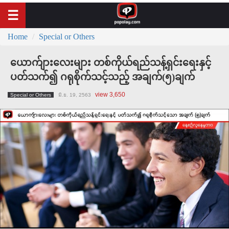
Home
Special or Others
ယောက်ျားလေးများ တစ်ကိုယ်ရည်သန့်ရှင်းရေးနှင့်
ပတ်သက်၍ ဂရုစိုက်သင့်သည့် အချက်(၅)ချက်
view 3,650
Special or Others
มิ.ย. 19, 2563