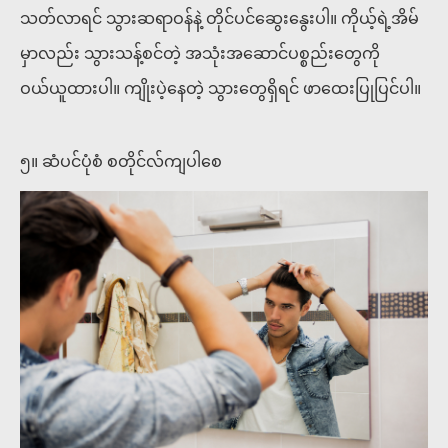
သတ်လာရင် သွားဆရာဝန်နဲ့ တိုင်ပင်ဆွေးနွေးပါ။ ကိုယ့်ရဲ့အိမ်
မှာလည်း သွားသန့်စင်တဲ့ အသုံးအဆောင်ပစ္စည်းတွေကို
ဝယ်ယူထားပါ။ ကျိုးပဲ့နေတဲ့ သွားတွေရှိရင် ဖာထေးပြုပြင်ပါ။
၅။ ဆံပင်ပုံစံ စတိုင်လ်ကျပါစေ