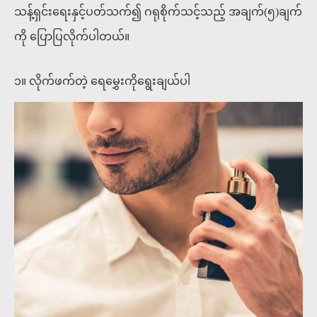
သန့်ရှင်းရေးနှင့်ပတ်သက်၍ ဂရုစိုက်သင့်သည့် အချက်(၅)ချက်
ကို ပြောပြလိုက်ပါတယ်။
၁။ လိုက်ဖက်တဲ့ ရေမွှေးကိုရွေးချယ်ပါ