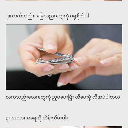
၂။ လက်သည်း၊ ခြေသည်းတွေကို ဂရုစိုက်ပါ
လက်သည်းလေးတွေကို ညှပ်ပေးပြီး တိပေးဖို့ လိုအပ်ပါတယ်
၃။ အသားအရေကို ထိန်းသိမ်းပါ။