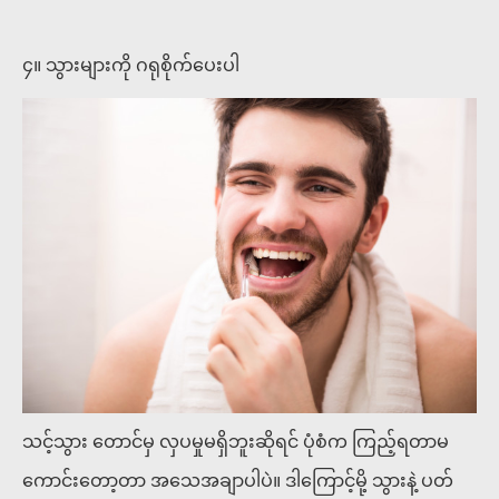
၄။ သွားများကို ဂရုစိုက်ပေးပါ
သင့်သွား တောင်မှ လှပမှုမရှိဘူးဆိုရင် ပုံစံက ကြည့်ရတာမ
ကောင်းတော့တာ အသေအချာပါပဲ။ ဒါကြောင့်မို့ သွားနဲ့ ပတ်