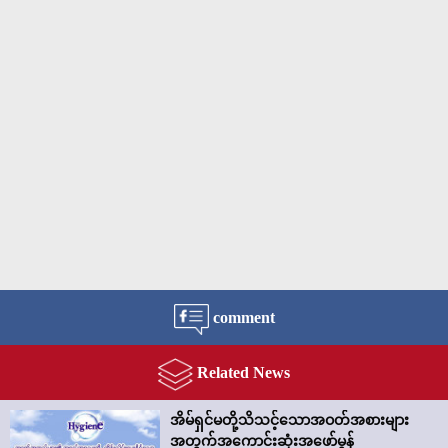
comment
Related News
အိမ်ရှင်မတို့သိသင့်သောအဝတ်အစားများ
အတွက်အကောင်းဆုံးအဖော်မွန်