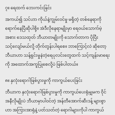
၇။ ရေထက် ဘေးကင်းခြင်း
အကယ်၍ သင်ဟာ ကိုယ်နဲ့ကျွမ်း၀င်မှု မရှိတဲ့ တစ်နေရာကို
ရောက်နေပြီဆိုပါစို့။ အဲဒီလိုနေရာမျိုးမှာ ရေ၀ယ်သောက်မဲ့
အစား ဒေသထုတ် ဘီယာတမျိုးကို သောက်တာက ပိုပြီး
သင့်လျော်မယ်လို့ တိုက်တွန်းပါရစေ။ ဘာကြောင့်လဲ ဆိုတော့
ဘီယာဟာ သန့်ရှင်းမှုနဲတဲ့ရေပုလင်းတွေထက် သင့်ကျန်းမာရေး
ကို အထောက်အကူပြုစေလို့ပဲ ဖြစ်ပါတယ်။
၈။ နှလုံးရောဂါဖြစ်ပွားမှုကို ကာကွယ်ပေးခြင်း
ဘီယာက နှလုံးရောဂါဖြစ်ပွားမှုကို ကာကွယ်ပေးရုံမျှမက ဝိုင်
အနီလိုမျိုးပဲ ဘီယာမှာပါ၀င်တဲ့ အန်တီအောက်ဆီးဒန့် များစွာ
ဟာ အကြားအာရုံနဲ့ ပတ်သတ်တဲ့ ရောဂါများကိုပါ ကာကွယ်