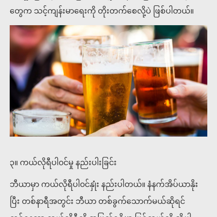
တွေက သင့်ကျန်းမာရေးကို တိုးတက်စေလို့ပဲ ဖြစ်ပါတယ်။
၃။ ကယ်လိုရီပါ၀င်မှု နည်းပါးခြင်း
ဘီယာမှာ ကယ်လိုရီပါ၀င်နှုံး နည်းပါတယ်။ နံနက်အိပ်ယာနိုး
ပြီး တစ်နာရီအတွင်း ဘီယာ တစ်ခွက်သောက်မယ်ဆိုရင်