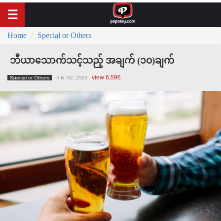
Home
Special or Others
ဘီယာသောက်သင့်သည့် အချက် (၁၀)ချက်
view 6,596
Special or Others
ก.ค. 02, 2563