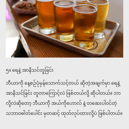
၅။ ရေနဲ့ အာနိသင်တူခြင်း
ဘီယာကို နေ့စဉ်ပုံမှန်သောက်သင့်တယ် ဆိုတဲ့အချက်မှာ ရေနဲ့
အာနိသင်ခြင်း တူတာကြောင့်လဲ ဖြစ်တယ်လို့ ဆိုပါတယ်။ ဘာ
လို့လဲဆိုတော့ ဘီယာကို အယ်ကိုဟောလ် နဲ့ တဆေးပါ၀င်တဲ့
သဘာ၀ဓါတ်ပေါင်း မှတဆင့် ထုတ်လုပ်ထားလို့ပဲ ဖြစ်ပါတယ်။