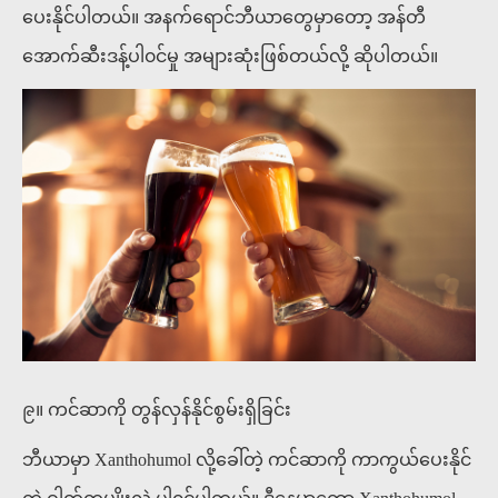
ပေးနိုင်ပါတယ်။ အနက်ရောင်ဘီယာတွေမှာတော့ အန်တီ
အောက်ဆီးဒန့်ပါ၀င်မှု အများဆုံးဖြစ်တယ်လို့ ဆိုပါတယ်။
၉။ ကင်ဆာကို တွန်လှန်နိုင်စွမ်းရှိခြင်း
ဘီယာမှာ Xanthohumol လို့ခေါ်တဲ့ ကင်ဆာကို ကာကွယ်ပေးနိုင်