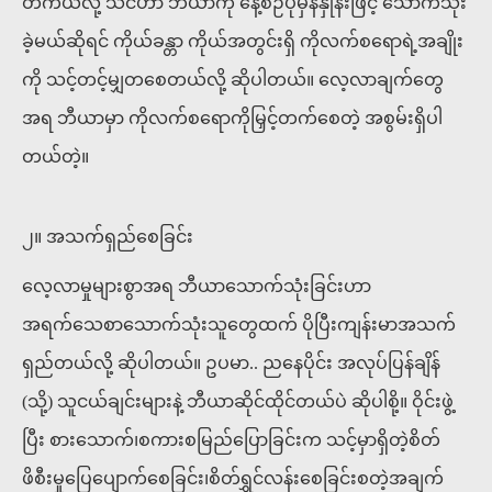
တကယ်လို့ သင်ဟာ ဘီယာကို နေ့စဉ်ပုံမှန်နှုန်းဖြင့် သောက်သုံး
ခဲ့မယ်ဆိုရင် ကိုယ်ခန္တာ ကိုယ်အတွင်းရှိ ကိုလက်စရောရဲ့အချိုး
ကို သင့်တင့်မျှတစေတယ်လို့ ဆိုပါတယ်။ လေ့လာချက်တွေ
အရ ဘီယာမှာ ကိုလက်စရောကိုမြှင့်တက်စေတဲ့ အစွမ်းရှိပါ
တယ်တဲ့။
၂။ အသက်ရှည်စေခြင်း
လေ့လာမှုများစွာအရ ဘီယာသောက်သုံးခြင်းဟာ
အရက်သေစာသောက်သုံးသူတွေထက် ပိုပြီးကျန်းမာအသက်
ရှည်တယ်လို့ ဆိုပါတယ်။ ဥပမာ.. ညနေပိုင်း အလုပ်ပြန်ချိန်
(သို့) သူငယ်ချင်းများနဲ့ ဘီယာဆိုင်ထိုင်တယ်ပဲ ဆိုပါစို့။ ဝိုင်းဖွဲ့
ပြီး စားသောက်၊စကားစမြည်ပြောခြင်းက သင့်မှာရှိတဲ့စိတ်
ဖိစီးမှုပြေပျောက်စေခြင်း၊စိတ်ရွှင်လန်းစေခြင်းစတဲ့အချက်