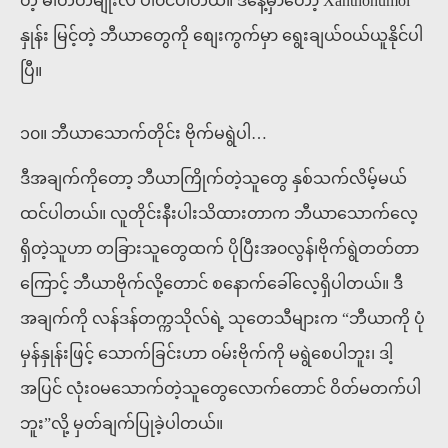
တဲ့ ဓါတ်တမျိုးလဲ ပါ၀င်ပါတယ်။ ဒီနေ့မှာတော့ Xanthohumol
နှုန်း မြင့်တဲ့ ဘီယာတွေကို စျေးကွက်မှာ ရွေးချယ်၀ယ်ယူနိုင်ပါ
ပြီ။
၁၀။ ဘီယာသောက်တိုင်း ဗိုက်မရွဲပါ…
ဒီအချက်ကိုတော့ ဘီယာကြိုက်တဲ့သူတွေ နှစ်သက်လိမ့်မယ်
ထင်ပါတယ်။ လူတိုင်းနီးပါးသိထားတာက ဘီယာသောက်လေ့
ရှိတဲ့သူဟာ တခြားသူတွေထက် ပိုပြီးအ၀လွန်၊ဗိုက်ရွဲတတ်တာ
ကြောင့် ဘီယာဗိုက်လို့တောင် စနောက်ခေါ်လေ့ရှိပါတယ်။ ဒီ
အချက်ကို လန်ဒန်တက္ကသိုလ်ရဲ့ သုတေသီများက “ဘီယာကို ပုံ
မှန်နှုန်းဖြင့် သောက်ခြင်းဟာ ၀မ်းဗိုက်ကို မရွဲစေပါဘူး၊ ဒါ့
အပြင် လုံး၀မသောက်တဲ့သူတွေလောက်တောင် ဝိတ်မတက်ပါ
ဘူး”လို့ မှတ်ချက်ပြုခဲ့ပါတယ်။