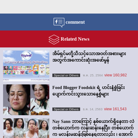
comment
Related News
အိမ်ရှင်မတို့သိသင့်သောအဝတ်အစားများ
အတွက်အကောင်းဆုံးအဖော်မွန်
view 160,982
Special or Others
พ.ค. 25, 2564
Food Blogger Foodokit ရဲ့ ဟင်းနံ့စွဲခြင်း
ပျောက်ကင်းသွားသောနေ့စွဲများ
view 161,543
Special or Others
ธ.ค. 14, 2563
Nay Sann ဘာကြောင့် နှစ်ယောက်ရှိနေတာ လဲ
တစ်ယောက်က လန်းဆန်းနေပြီး၊ တစ်ယောက်
က မလန်းမဆန်းဖြစ်နေရတာလည်း ၊ အောက်