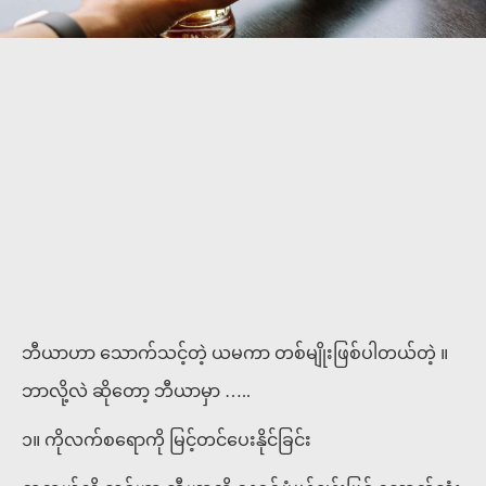
ဘီယာဟာ သောက်သင့်တဲ့ ယမကာ တစ်မျိုးဖြစ်ပါတယ်တဲ့ ။
ဘာလို့လဲ ဆိုတော့ ဘီယာမှာ …..
၁။ ကိုလက်စရောကို မြင့်တင်ပေးနိုင်ခြင်း