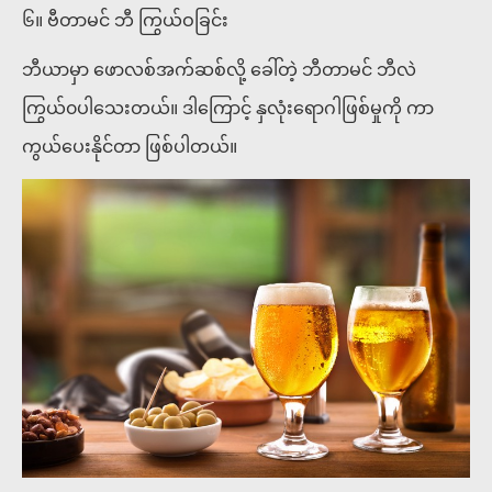
၆။ ဗီတာမင် ဘီ ကြွယ်ဝခြင်း
ဘီယာမှာ ဖောလစ်အက်ဆစ်လို့ ခေါ်တဲ့ ဘီတာမင် ဘီလဲ
ကြွယ်၀ပါသေးတယ်။ ဒါကြောင့် နှလုံးရောဂါဖြစ်မှုကို ကာ
ကွယ်ပေးနိုင်တာ ဖြစ်ပါတယ်။