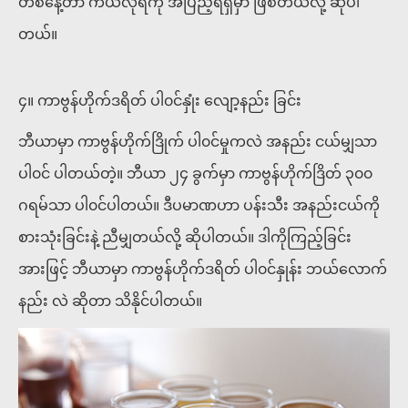
တစ်နေ့တာ ကယ်လိုရီကို အပြည့်ရရှိမှာ ဖြစ်တယ်လို့ ဆိုပါ
တယ်။
၄။ ကာဗွန်ဟိုက်ဒရိတ် ပါ၀င်နှုံး လျော့နည်း ခြင်း
ဘီယာမှာ ကာဗွန်ဟိုက်ဒြိုက် ပါ၀င်မှုကလဲ အနည်း ငယ်မျှသာ
ပါ၀င် ပါတယ်တဲ့။ ဘီယာ ၂၄ ခွက်မှာ ကာဗွန်ဟိုက်ဒြိတ် ၃၀၀
ဂရမ်သာ ပါ၀င်ပါတယ်။ ဒီပမာဏဟာ ပန်းသီး အနည်းငယ်ကို
စားသုံးခြင်းနဲ့ ညီမျှတယ်လို့ ဆိုပါတယ်။ ဒါကိုကြည့်ခြင်း
အားဖြင့် ဘီယာမှာ ကာဗွန်ဟိုက်ဒရိတ် ပါ၀င်နှုန်း ဘယ်လောက်
နည်း လဲ ဆိုတာ သိနိုင်ပါတယ်။