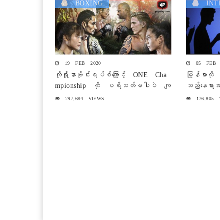
BOXING
INTE
19 FEB 2020
05 FEB 
ကိုရိုနာဗိုင်းရပ်စ်ကြောင့် ONE Cha
မြန်မာကို 
mpionship ကို ပရိသတ်မပါပဲ ကျ
သည့်နေရာ
င်းပမည်
ယီသတ်မှတ
297,684 VIEWS
176,805 