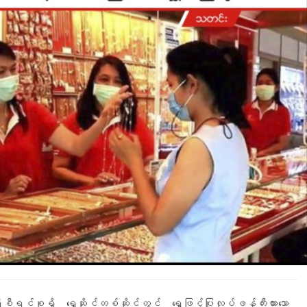
ရင်စုရှိ ရွှေဆိုင်တစ်ဆိုင်တွင် ရွှေဖြင့်ပြုလုပ်ဖန်တီးထားသော