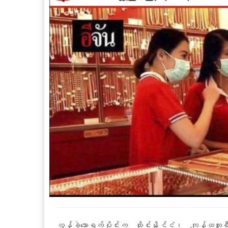
လွန်ခဲ့သောရက်ပိုင်းက ထိုင်းနိုင်ငံ၊ ကျန်ထဘူရီစီ