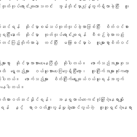
င့်ထုတ်လုပ်ရောင်းချသောသတင်း အွန်လိုင်းမှာပျံ့နှံ့ထွက်ရှိလာခဲ့ပြီး လူ
်ဆင်ရန် ဆိုင်မှာစမ်းသပ်ထုတ်လုပ်ခဲ့တာဖြစ်ပြီး စိတ်ဝင်စား
ွေ့ရပြီးနောက် ဆိုင်မှာ ထုတ်လုပ်ရောင်းချရန် စီစဉ်ခဲ့တာလည်း
င်ကြည့်လိုက်တာနဲ့ တင်ပြီး မကြာခင်မှာပဲ လူများစွာစိတ်ဝင်
းစွာ ဆိုင်မှာလာအားပေးနေပြီလို့ ဆိုပါတယ်။ ဖောက်သည်အများစုသ
်များ ဝယ်ယူအားပေးကြလေ့ရှိပြီးတော့၊ လူကြိုက်အများဆုံးကတော့
ားကြပါတယ်။ ဖောက်သည်များ စိတ်ကြိုက်ရွေးချယ်ဝယ်ယူရန်အတွက်
ချပေးနေပါတယ်။
ီးသတိထားဝတ်ဆင်နိုင်ရန်၊ အနရ္တာယ်ဘေးကင်းလုံခြုံတဲ့နေရာမျိုး
ြရန် နှင့် ရာဇဝတ်ကျူးလွန်မှုဆွဲဆောင်လွယ်တဲ့ လူသူရှင်းတဲ့နေရာ