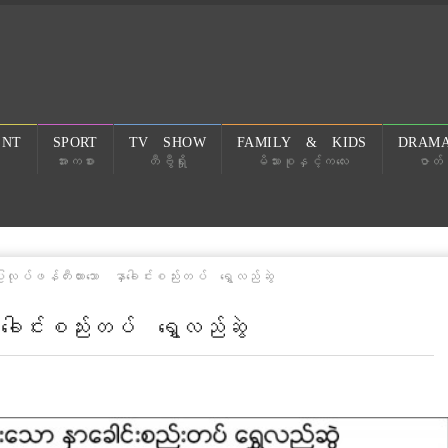
ENT
SPORT
TV SHOW
FAMILY & KIDS
DRAMA
အားကစား
တီဗွီရှိုး
မိသားစုနှင့်ကလေး
ဇာတ်လ
ြုလုပ်ဖန်တီးထားသော နှာခေါင်းစည်းတပ် ရွှေလည်ဆွဲ
ာခေါင်းစည်းတပ် ရွှေလည်ဆွဲ