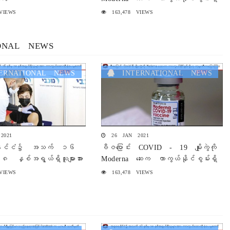
ဟု ကုမ္ပဏီကပြောကြား
VIEWS
163,478 VIEWS
ONAL NEWS
RNATIONAL NEWS
INTERNATIONAL NEWS
2021
26 JAN 2021
နိုင်ငံ၌ အသက် ၁၆
ဗီဇပြောင်း COVID - 19 မျိုးကွဲကို
 နှစ်အရွယ်ရှိသူများအား
Moderna ဆေးက ကာကွယ်နိုင်စွမ်းရှိ
ိုးနှံပေးမှု စတင်
ဟု ကုမ္ပဏီကပြောကြား
VIEWS
163,478 VIEWS