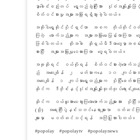
နှာခေါင်းစည်းတပ် ရွှေလည်ဆွဲကြိုးအား ပုံစံအမျိုးမျိုးဖြ
စိတ်ဝင်စားမှုအများအပြားရရှိသွားခဲ့ပါတယ်။
အဆိုပါရွှေဆိုင်ပိုင်ရှင်ဟာ အစက ကိုယ်တိုင်ဝတ
ကြတဲ့ ဖောက်သည်များက အများအပြားမေးမြန်းလာကြတာ တ
ဖြစ်ပါတယ်။ ထိုအခါ ဆိုရှယ်မီဒီယာတွေမှာအစမ်းတ
စားပြီး အများအပြားမျှဝေထားကြတာ တွေ့ရပါတယ်။
အခုဆိုရင် ဝယ်လိုရန် စိတ်ဝင်စားတဲ့ဖောက်သည်မျာ
ည် အလေးချိန် ၂ မတ်သားကနေ ၁၀ ကျပ်သားအထိ ရွှေထည
အလေးချိန် ၁ ကျပ်သားရွှေထည်များက ပိုပြီးခေတ်စ
ဆိုင်က ဒီဇိုင်းနှင့်ပုံစံအမျိုးမျိုးထုတ်လုပ်ရောင်း
ဆိုင်က ဝယ်ယူအားပေးသွားကြသောဖောက်သည်များအား ပိုပြ
(သို့) အရေးကြီးပွဲနှင်းသဘင်နေရာများသာ ဝတ်ဆင်က
များမှာ မဝတ်ဆင်သင့်ရန် အကြံပြုထားပါတယ်။
#popolay #popolaytv #popolaynews