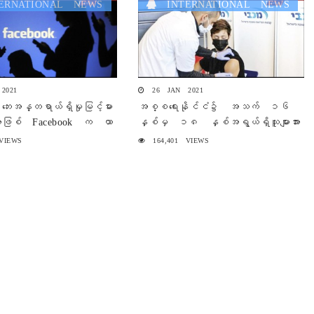
RNATIONAL NEWS
INTERNATIONAL NEWS
2021
26 JAN 2021
ဘေးအန္တရာယ်ရှိမှုမြင့်မား
အစ္စရေးနိုင်ငံ၌ အသက် ၁၆
အဖြစ် Facebook က ယာ
နှစ်မှ ၁၈ နှစ်အရွယ်ရှိသူများအား
်
ကာကွယ်ဆေးထိုးနှံပေးမှု စတင်
VIEWS
164,401 VIEWS