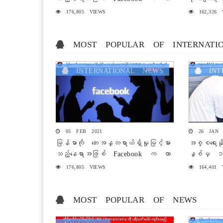
ယီသတ်မှတ်
176,805 VIEWS
162,326 
MOST POPULAR OF INTERNATI
INTERNATIONAL NEWS
INTE
05 FEB 2021
26 JAN 
မြန်မာကို ဘေးအန္တရာယ်ရှိမှုမြင့်မား
အစ္စရေး
သည့်နေရာအဖြစ် Facebook က ယာ
နှစ်မှ ၁၈
ယီသတ်မှတ်
ကာကွယ်ဆေးထ
176,805 VIEWS
164,401 
MOST POPULAR OF NEWS