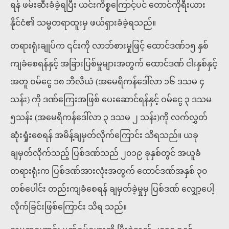
ရန် ဖမ်းဆီးခံခဲ့ရပြီး ယင်းကိစ္စကြောင့်ပင် တောင်ကိုရီးယား
နိုင်ငံ၏ သမ္မတရာထူးမှ ဖယ်ရှားခံခဲ့ရသည်။
တရားရုံးချုပ်က ၎င်းကို လာဘ်စားမှုဖြင့် ထောင်ဒဏ်၁၅ နှစ်
ကျခံစေရန်နှင့် အခြားပြစ်မှုများအတွက် ထောင်ဒဏ် ငါးနှစ်နှင့်
အတူ ဝမ်ငွေ ၁၈ ဘီလီယံ (အမေရိကန်ဒေါ်လာ ၁၆ ဒသမ ၄
သန်း) ကို ဒဏ်ကြေးအဖြစ် ပေးဆောင်ရန်နှင့် ဝမ်ငွေ ၃ ဒသမ
၅သန်း (အမေရိကန်ဒေါ်လာ ၃ ဒသမ ၂ သန်း)ကို လက်လွှတ်
ဆုံးရှုံးစေရန် အမိန့်ချမှတ်လိုက်ကြောင်း သိရသည်။ ယခု
ချမှတ်လိုက်သည့် ပြစ်ဒဏ်သည် ၂၀၁၉ ခုနှစ်တွင် အယူခံ
တရားရုံးက ပြစ်ဒဏ်အားလုံးအတွက် ထောင်ဒဏ်အနှစ် ၃၀
တစ်ပေါင်း တည်းကျခံစေရန် ချမှတ်ခဲ့မှုမှ ပြစ်ဒဏ် လျှော့ပေါ့
လိုက်ခြင်းဖြစ်ကြောင်း သိရ သည်။