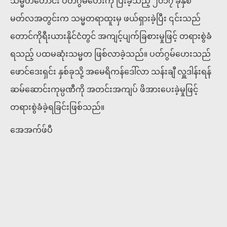
သမ္မတဟောင်း ပတ်ဂွမ်ဟေးကို ပြီးခဲ့သည့် ၂၀၁၇ ခုနှစ်
မတ်လအတွင်းက သမ္မတရာထူးမှ ဖယ်ရှားခဲ့ပြီး ၎င်းသည်
တောင်ကိုရီးယားနိုင်ငံတွင် အကျင့်ပျက်ခြစားမှုဖြင့် တရားစွဲခံ
ရသည့် ပထမဆုံးသမ္မတ ဖြစ်လာခဲ့သည်။ ပတ်ဂွမ်ဟေးသည်
ဖောင်ဒေးရှင်း နှစ်ခုသို့ အမေရိကန်ဒေါ်လာ သန်းချီ လှူဒါန်းရန်
ဆမ်ဆောင်းကုမ္ပဏီကို အတင်းအကျပ် ဖိအားပေးခဲ့မှုဖြင့်
တရားစွဲခံခဲ့ရခြင်းဖြစ်သည်။
အေအက်ဖ်ပီ