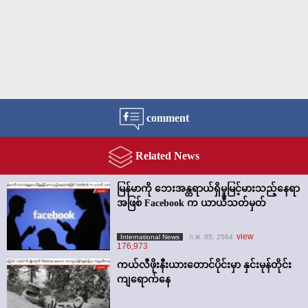
comment
Related News
မြန်မာကို ဘေးအန္တရာယ်ရှိမှုမြင့်မားသည့်နေရာ
အဖြစ် Facebook က ယာယီသတ်မှတ်
view
International News
ก.พ. 05, 2564
176,973
ကယ်လီဖိုးနီးယားတောင်ပိုင်းမှာ နှင်းမုန်တိုင်း
ကျရောက်နေ