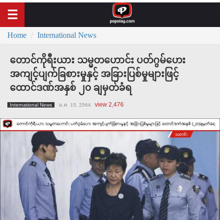
Home
International News
တောင်ကိုရီးယား သမ္မတဟောင်း ပတ်ဂွမ်ဟေး
အကျင့်ပျက်ခြစားမှုနှင့် အခြားပြစ်မှုများဖြင့်
ထောင်ဒဏ်အနှစ် ၂၀ ချမှတ်ခံရ
view 2,476
International News
ม.ค. 15, 2564