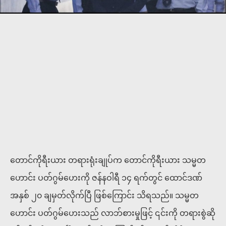
တောင်ကိုရီးယား တရားရုံးချုပ်က တောင်ကိုရီးယား သမ္မတ
ဟောင်း ပတ်ဂွမ်ဟေးကို ဇန်နဝါရီ ၁၄ ရက်တွင် ထောင်ဒဏ်
အနှစ် ၂၀ ချမှတ်လိုက်ပြီ ဖြစ်ကြောင်း သိရသည်။ သမ္မတ
ဟောင်း ပတ်ဂွမ်ဟေးသည် လာဘ်စားမှုဖြင့် ၎င်းကို တရားစွဲဆို