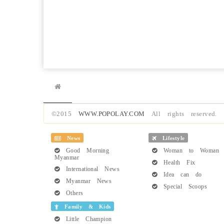
©2015
WWW.POPOLAY.COM
All rights reserved.
News
Lifestyle
Good Morning
Woman to Woman
Myanmar
Health Fix
International News
Idea can do
Myanmar News
Special Scoops
Others
Family & Kids
Little Champion