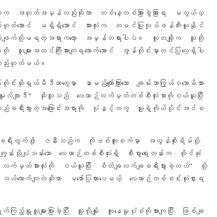
်ဟာက အဟုတ်အမှန်လည်းဆိုတာ တစ်နေ့တစ်ခြားခွဲခြားရ မလွယ်လှ
်ဟုတ်အောင် မရှိရှိအောင် အားလုံးက တမင်ပြုလုပ်ဖန်တီးယူနိုင်
ောက်ဖျက်လို့မရတဲ့အရာကတော့ အမှန်တရားပါပဲ။ လူတချို့က သူတို့
့ကို သူများအထင်ကြီးအားကျရလောက်အောင် အွန်လိုင်းမှာတင်ပြလေ့ရှိပါ
လည်းဟုတ်မယ်။
ုင်းဆိုရှယ်မီဒီယာတွေမှာ နာမည်ကျော်ကြားသော ချမ်းသာကြွယ်ဝသောမိသား
်ဂျာဒီ” ဆိုသူသည် လေယာဉ်လက်မှတ်တစ်စီးလုံးစာကိုဝယ်ယူပြီး
်ခရီးသွားတဲ့အကြောင်းအရာကို ပုံနှင့်တကွ သူ့ရဲ့ကိုယ်ပိုင်အင်စ
ဖြေခရီးထွက်ဖို့ ဇနီးသည်က ကိုဗစ်ကူးစက်မှာ အလွန်စိုးရိမ်လို့
ကျွန်းသို့ပျံသန်းသော လေယာဉ်တစ်စီးလုံးရှိ စီးပွားရေးတန်းက ထိုင်ခုံ
်မှတ်အားလုံးကို ဝယ်ယူပြီး စိတ်ချလက်ချခရီးသွားခဲ့တယ်” လို့
ဘယ်လောက်ကျလဲဆိုတာ မဖော်ပြထားပေမယ့် လေယာဉ်တစ်စင်းလုံးငှားရ
က်ကြည့်ရှုသူများပြားခဲ့ပြီး သူ့လိုမျိုး လူနေမှုပုံစံကိုအားကျပြီး ဖြစ်ချ