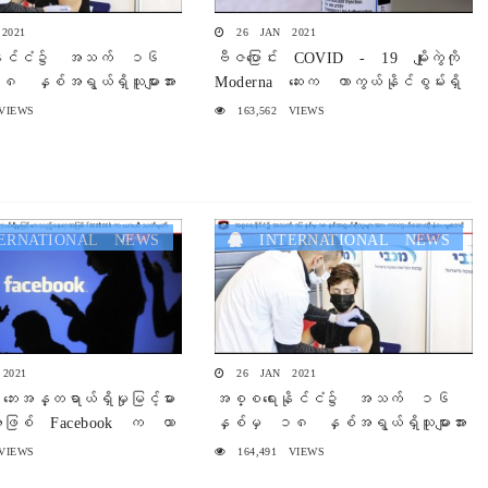
2021
26 JAN 2021
နိုင်ငံ၌ အသက် ၁၆
ဗီဇပြောင်း COVID - 19 မျိုးကွဲကို
 နှစ်အရွယ်ရှိသူများအား
Moderna ဆေးက ကာကွယ်နိုင်စွမ်းရှိ
ိုးနှံပေးမှု စတင်
ဟု ကုမ္ပဏီကပြောကြား
VIEWS
163,562 VIEWS
RNATIONAL NEWS
INTERNATIONAL NEWS
2021
26 JAN 2021
ဘေးအန္တရာယ်ရှိမှုမြင့်မား
အစ္စရေးနိုင်ငံ၌ အသက် ၁၆
အဖြစ် Facebook က ယာ
နှစ်မှ ၁၈ နှစ်အရွယ်ရှိသူများအား
်
ကာကွယ်ဆေးထိုးနှံပေးမှု စတင်
VIEWS
164,491 VIEWS