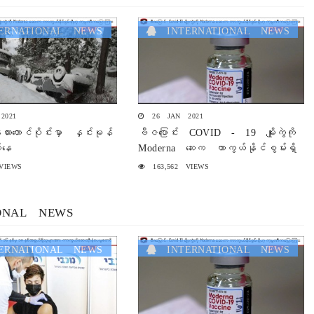
RNATIONAL NEWS
INTERNATIONAL NEWS
2021
26 JAN 2021
းယားတောင်ပိုင်းမှာ နှင်းမုန်
ဗီဇပြောင်း COVID - 19 မျိုးကွဲကို
က်နေ
Moderna ဆေးက ကာကွယ်နိုင်စွမ်းရှိ
ဟု ကုမ္ပဏီကပြောကြား
VIEWS
163,562 VIEWS
ONAL NEWS
RNATIONAL NEWS
INTERNATIONAL NEWS