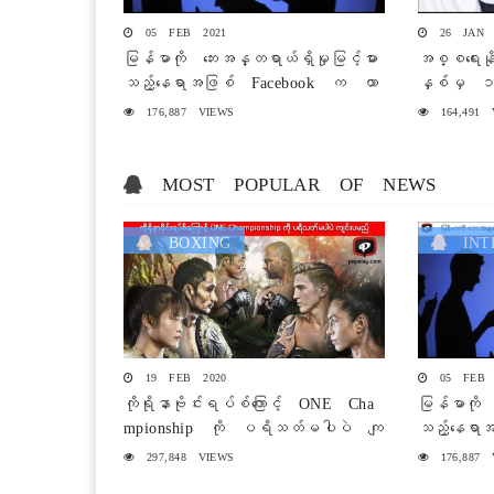
05 FEB 2021
26 JAN 
မြန်မာကို ဘေးအန္တရာယ်ရှိမှုမြင့်မား
အစ္စရေး
သည့်နေရာအဖြစ် Facebook က ယာ
နှစ်မှ ၁၈
ယီသတ်မှတ်
ကာကွယ်ဆေးထ
176,887 VIEWS
164,491 
MOST POPULAR OF NEWS
BOXING
INTE
19 FEB 2020
05 FEB 
ကိုရိုနာဗိုင်းရပ်စ်ကြောင့် ONE Cha
မြန်မာကို 
mpionship ကို ပရိသတ်မပါပဲ ကျ
သည့်နေရာ
င်းပမည်
ယီသတ်မှတ
297,848 VIEWS
176,887 