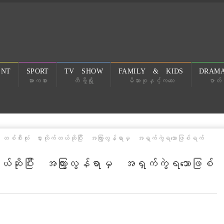
ENT
SPORT
TV SHOW
FAMILY & KIDS
DRAMA
အားကစား
တီဗွီရှိုး
မိသားစုနှင့်ကလေး
ဇာတ်လ
်စီးလုံး ငှားလိုက်တယ်ဆိုပြီး အကြွားလွန်ရာမှ အရှက်ကွဲရသောဖြစ်ရက်
်ဆိုပြီး အကြွားလွန်ရာမှ အရှက်ကွဲရသောဖြစ်