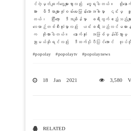
င်တဲ့မှတ်ချက်တွေများစွာလည်း တွေ့ရပါတယ်။ ထ
အား မီဒီယာများစုံစမ်းမေးမြန်းသောအခါမှာ ၎င်း
တယ်၊ ပြီးတော့ ဒီအချိန်မှာ ခရီးထွက်ဧည့်သည်များ
လေယာဉ်တစ်စီးလုံးမှာလည်း ယင်းခရီးသည်လင်မယားနှစ်
က ဆိုထားပါတယ်။ နောက်ဆုံး အဖြစ်မှန်ပေါ်သွားမ
ညာမယ်ဆိုရင်လည်း ဒီထက်ပိုပီပြင်အောင် လုပ်လိုက်
#popolay #popolaytv #popolaynews
18 Jan 2021
3,580 V
RELATED