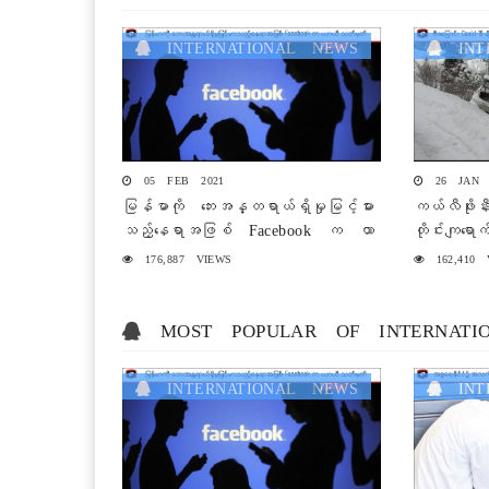
INTERNATIONAL NEWS
INTE
05 FEB 2021
26 JAN 
မြန်မာကို ဘေးအန္တရာယ်ရှိမှုမြင့်မား
ကယ်လီဖိုးနီ
သည့်နေရာအဖြစ် Facebook က ယာ
တိုင်းကျရော
ယီသတ်မှတ်
176,887 VIEWS
162,410 
MOST POPULAR OF INTERNATI
INTERNATIONAL NEWS
INTE