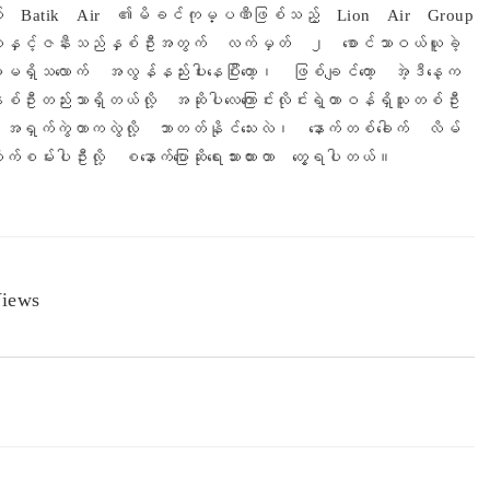
ို့နောက် Batik Air ၏မိခင်ကုမ္ပဏီဖြစ်သည့် Lion Air Group
မှ သူနှင့်ဇနီးသည်နှစ်ဦးအတွက် လက်မှတ် ၂ စောင်သာဝယ်ယူခဲ့
မရှိသလောက် အလွန်နည်းပါးနေပြီးတော့၊ ဖြစ်ချင်တော့ အဲ့ဒီနေ့က
ဦးတည်းသာရှိတယ်လို့ အဆိုပါလေကြောင်းလိုင်းရဲ့တာဝန်ရှိသူတစ်ဦး
ှ အရှက်ကွဲတာကလွဲလို့ ဘာတတ်နိုင်သေးလဲ၊ နောက်တစ်ခေါက် လိမ်
စမ်းပါဦးလို့ စနောက်ပြောဆိုရေးသားထားတာ တွေ့ရပါတယ်။
iews