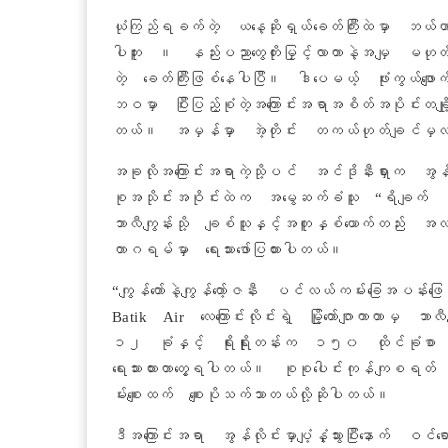
ယုံကြည်ရခက်တဲ့ ယနေ့ဆိုရှယ်ခေတ်ကြီးထဲမှာ ဘယ
ပါဘူး ။ နည်းပညာတွေတိုးမြှင့်လာတာနဲ့အမျှ မဟုတ
တဲ့ ခေတ်ကြီးဖြစ်နေပါပြီ။ ဒါပေမယ့် ဖုံးကွယ်ဖျ
ဘဝမှာ ပြီးပြည့်စုံတဲ့အကြောင်းအရာအစိတ်အပိုင်းတချို
တယ်။ အမှန်မှာ အဲ့တိုင်း တကယ်ဟုတ်ချင်မှ
အခုလိုအကြောင်းအရာကဲ့သို့ပင် အင်ဒိုနီးရှားက အွန်လိ
စုအသိုင်းအဝိုင်းထဲက အမွေဆက်ခံသူ “ရိချက် မူလ
ဘာလီကျွန်းသို့ ချစ်သူနှင့်အတူနှစ်ယောက်တည်း အလည
တာဂရမ်မှာ ရေးသားဖော်ပြထားပါတယ်။
“ကျွန်တော်နဲ့ကျွန်တော့်ဇနီး ပင်လယ်ကမ်းခြေအပန်း
Batik Air လေကြောင်းလိုင်းရဲ့ မြို့တော်ဂျာကာတာမှ ဘာလီ
၁၂ ခုံနှင့် ရိုးရိုုးတန်းက ၁၅၀ ထိုင်ခုံစာ လက
ရေးသားထားတာတွေ့ရပါတယ်။ စုစုပေါင်းကုန်ကျစရတ် 
မ်းစျေးထက် စျေးပိုသက်သာတယ်လို့ဆိုပါတယ်။
ဒီအကြောင်းအရာ အွန်လိုင်းမှာပျံ့နှံ့သွားပြီးနောက် ဝင်ရော