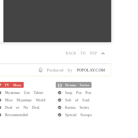
BACK TO TOP
Produced by
POPOLAY.COM
.
TV Show
Drama Series
Myanmar Got Talent
Sarp Pra Pen
Miss Myanmar World
Sob of Soul
Deal or No Deal
Karma Series
Recommended
Special Scoops