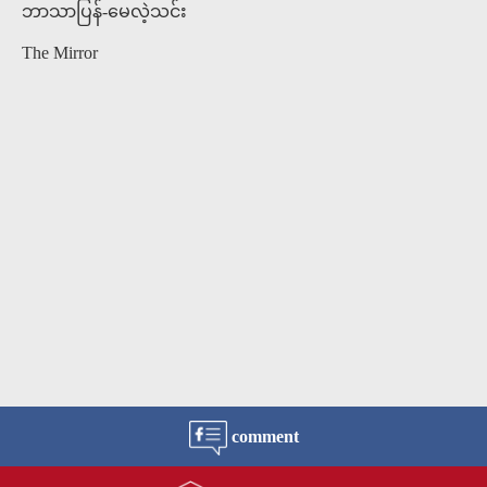
ဘာသာပြန်-မေလဲ့သင်း
The Mirror
comment