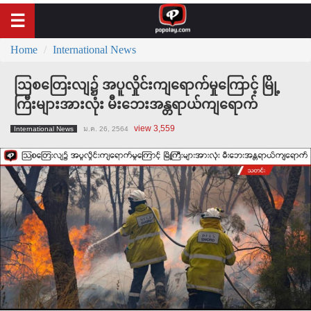
Home
International News
ဩစတြေးလျ၌ အပူလှိုင်းကျရောက်မှုကြောင့် မြို့
ကြီးများအားလုံး မီးဘေးအန္တရာယ်ကျရောက်
view 3,559
International News
ม.ค. 26, 2564