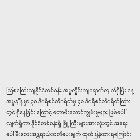
ဩစတြေးလျနိုင်ငံတစ်ဝန်း အပူလှိုင်းကျရောက်လျက်ရှိပြီး နေ့
အပူချိန် မှာ ၃၀ ဒီဂရီစင်တီဂရိတ်မှ ၄၀ ဒီဂရီစင်တီဂရိတ်ကြား
တွင် ရှိနေခြင်း ကြောင့် တောမီးလောင်ကျွမ်းမှုများ ဖြစ်ပေါ်
လျက်ရှိကာ နိုင်ငံတစ်ဝန်းရှိ မြို့ကြီးများအားလုံးတွင် အရေး
ပေါ် မီးဘေးအန္တရာယ်သတိပေးချက် ထုတ်ပြန်ထားရကြောင်း