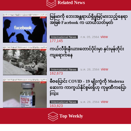
Related News
မြန်မာကို ဘေးအန္တရာယ်ရှိမှုမြင့်မားသည့်နေရာ
အဖြစ် Facebook က ယာယီသတ်မှတ်
view
International News
ก.พ. 05, 2564
177,145
ကယ်လီဖိုးနီးယားတောင်ပိုင်းမှာ နှင်းမုန်တိုင်း
ကျရောက်နေ
view
International News
ม.ค. 26, 2564
162,673
ဗီဇပြောင်း COVID - 19 မျိုးကွဲကို Moderna
ဆေးက ကာကွယ်နိုင်စွမ်းရှိဟု ကုမ္ပဏီကပြော
ကြား
view
International News
ม.ค. 26, 2564
163,823
Top Weekly