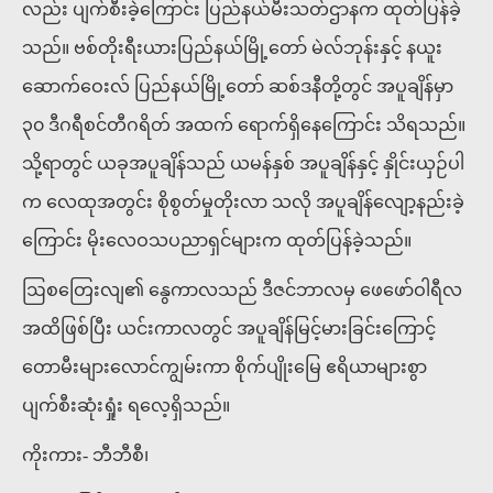
လည်း ပျက်စီးခဲ့ကြောင်း ပြည်နယ်မီးသတ်ဌာနက ထုတ်ပြန်ခဲ့
သည်။ ဗစ်တိုးရီးယားပြည်နယ်မြို့တော် မဲလ်ဘုန်းနှင့် နယူး
ဆောက်ဝေးလ် ပြည်နယ်မြို့တော် ဆစ်ဒနီတို့တွင် အပူချိန်မှာ
၃၀ ဒီဂရီစင်တီဂရိတ် အထက် ရောက်ရှိနေကြောင်း သိရသည်။
သို့ရာတွင် ယခုအပူချိန်သည် ယမန်နှစ် အပူချိန်နှင့် နှိုင်းယှဉ်ပါ
က လေထုအတွင်း စိုစွတ်မှုတိုးလာ သလို အပူချိန်လျော့နည်းခဲ့
ကြောင်း မိုးလေဝသပညာရှင်များက ထုတ်ပြန်ခဲ့သည်။
ဩစတြေးလျ၏ နွေကာလသည် ဒီဇင်ဘာလမှ ဖေဖော်ဝါရီလ
အထိဖြစ်ပြီး ယင်းကာလတွင် အပူချိန်မြင့်မားခြင်းကြောင့်
တောမီးများလောင်ကျွမ်းကာ စိုက်ပျိုးမြေ ဧရိယာများစွာ
ပျက်စီးဆုံးရှုံး ရလေ့ရှိသည်။
ကိုးကား- ဘီဘီစီ၊