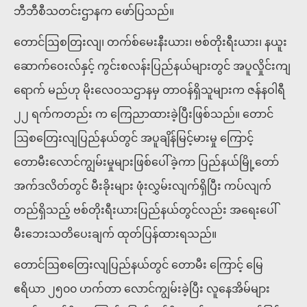
ဘီဘီစီသတင်းဌာနက ဖော်ပြသည်။
တောင်ဩစတြးလျ၊ တက်စ်မေးနီးယား၊ ဗစ်တိုးရီးယား၊ နယူး
ဆောက်ဝေးလ်နှင့် ကွင်းစလန်းပြည်နယ်များတွင် အပူလှိုင်းကျ
ရောက် မည်ဟု မိုးလေဝသဌာနမှ တာဝန်ရှိသူများက ဇန်နဝါရီ
၂၂ ရက်ကတည်း က ကြေညာထားခဲ့ပြီးဖြစ်သည်။ တောင်
ဩစတြေးလျပြည်နယ်တွင် အပူချိန်မြင့်မားမှု ကြောင့်
တောမီးလောင်ကျွမ်းမှုများဖြစ်ပေါ်ခဲ့ကာ ပြည်နယ်မြို့တော်
အက်ဒလိတ်တွင် မီးခိုးများ ဖုံးလွှမ်းလျက်ရှိပြီး ကပ်လျက်
တည်ရှိသည့် ဗစ်တိုးရီးယားပြည်နယ်တွင်လည်း အရေးပေါ်
မီးဘေးသတိပေးချက် ထုတ်ပြန်ထားရသည်။
တောင်ဩစတြေးလျပြည်နယ်တွင် တောမီး ကြောင့် မြေ
ဧရိယာ ၂၅၀၀ ဟက်တာ လောင်ကျွမ်းခဲ့ပြီး လူနေအိမ်များ