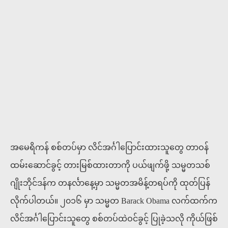
အမေရိကန် စစ်တပ်မှာ လိင်အင်္ဂါပြောင်းထားသူတွေ တာဝန်
ထမ်းဆောင်ခွင့် တားမြစ်ထားတာကို ပယ်ဖျက်ဖို့ သမ္မတသစ်
ဂျိုးဘိုင်ဒန်က တနင်္လာနေ့မှာ သမ္မတအမိန့်တရပ်ကို ထုတ်ပြန်
လိုက်ပါတယ်။ ၂၀၁၆ မှာ သမ္မတ Barack Obama လက်ထက်က
လိင်အင်္ဂါပြောင်းသူတွေ စစ်တပ်ထဲဝင်ခွင့် ပြုခဲ့သလို ကိုယ်ဖြစ်