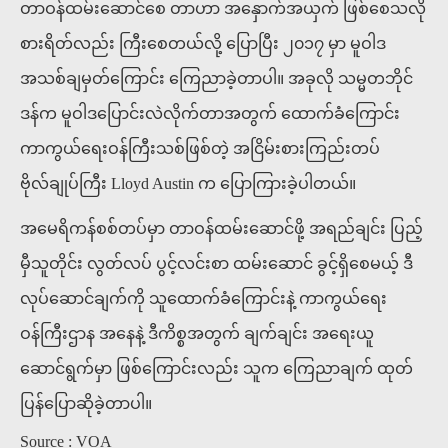
တာဝန်ထမ်းဆောင်စေ တာဟာ အနှောက်အယှက် ဖြစ်စေသလို
စားရိတ်လည်း ကြီးစေတယ်လို့ ပြောပြီး ၂၀၁၇ မှာ မူဝါဒ
အသစ်ချမှတ်ကြောင်း ကြေညာခဲ့တာပါ။ အခုလို သမ္မတဘိုင်
ဒန်က မူဝါဒပြောင်းလဲလိုက်တာအတွက် ထောက်ခံကြောင်း
ကာကွယ်ရေးဝန်ကြီးသစ်ဖြစ်တဲ့ အငြိမ်းစားကြည်းတပ်
ဗိုလ်ချုပ်ကြီး Lloyd Austin က ပြောကြားခဲ့ပါတယ်။
အမေရိကန်စစ်တပ်မှာ တာဝန်ထမ်းဆောင်ဖို့ အရည်ချင်း ပြည့်
မှီသူတိုင်း လွတ်လပ် ပွင့်လင်းစာ ထမ်းဆောင် ခွင့်ရှိစေမယ့် ဒီ
လုပ်ဆောင်ချက်ကို သူထောက်ခံကြောင်းနဲ့ ကာကွယ်ရေး
ဝန်ကြီးဌာန အနေနဲ့ ဒီကိစ္စအတွက် ချက်ချင်း အရေးယူ
ဆောင်ရွက်မှာ ဖြစ်ကြောင်းလည်း သူက ကြေညာချက် ထုတ်
ပြန်ပြောဆိုခဲ့တာပါ။
Source : VOA