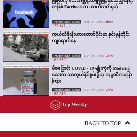
မြန်မာကို ဘေးအန္တရာယ်ရှိမှုမြင့်မားသည့်နေရာ
အဖြစ် Facebook က ယာယီသတ်မှတ်
view
International News
ก.พ. 05, 2564
177,141
ကယ်လီဖိုးနီးယားတောင်ပိုင်းမှာ နှင်းမုန်တိုင်း
ကျရောက်နေ
view
International News
ม.ค. 26, 2564
162,669
ဗီဇပြောင်း COVID - 19 မျိုးကွဲကို Moderna
ဆေးက ကာကွယ်နိုင်စွမ်းရှိဟု ကုမ္ပဏီကပြော
ကြား
view
International News
ม.ค. 26, 2564
163,819
Top Weekly
BACK TO TOP