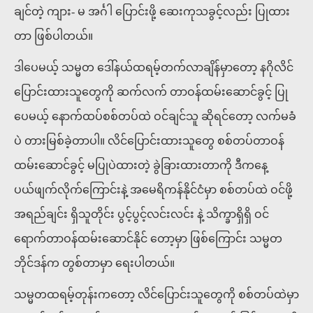
ချင်တဲ့ ကျား- မ အင်္ဂါ ပြောင်းဖို့ ဆေးကုသခွင့်လည်း ပြုထား
တာ ဖြစ်ပါတယ်။
ဒါပေမယ့် သမ္မတ ဒေါ်နယ်ထရမ့်တက်လာချိန်မှာတော့ နဂိုလိင်
ပြောင်းထားသူတွေကို ဆက်လက် တာဝန်ထမ်းဆောင်ခွင့် ပြု
ပေမယ့် နောက်ထပ်စစ်တပ်ထဲ ဝင်ချင်သူ ဆိုရင်တော့ လက်မခံ
ပဲ တားမြစ်ခဲ့တာပါ။ လိင်ပြောင်းထားသူတွေ စစ်တပ်တာဝန်
ထမ်းဆောင်ခွင့် မပြုပဲထားတဲ့ ခွဲခြားထားတာကို ဒီကနေ့
ပယ်ဖျက်လိုက်ကြောင်းနဲ့ အမေရိကန်နိုင်ငံမှာ စစ်တပ်ထဲ ဝင်ဖို့
အရည်ချင်း ရှိသူတိုင်း ပွင့်ပွင့်လင်းလင်း နဲ့ သိက္ခာရှိရှိ ဝင်
ရောက်တာဝန်ထမ်းဆောင်နိုင် တော့မှာ ဖြစ်ကြောင်း သမ္မတ
ဘိုင်ဒန်က တွစ်တာမှာ ရေးပါတယ်။
သမ္မတထရမ့်တုန်းကတော့ လိင်ပြောင်းသူတွေကို စစ်တပ်ထဲမှာ