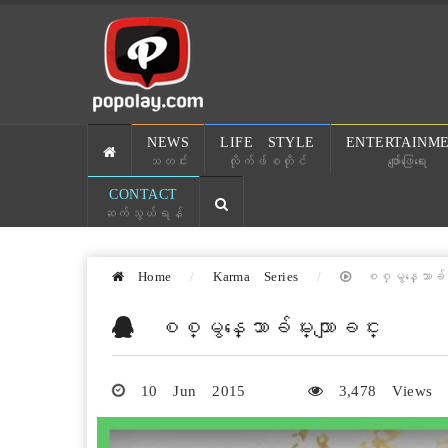
NEWS
LIFE STYLE
ENTERTAINM
သတင်း
လိုက်ဖ်စတိုင်
ဖျော်ဖြေရေး
CONTACT
ဆက်သွယ်ရန်
Home
Karma Series
စစ္မွန္ေသာခ်မ္
စစ္မွန္ေသာခ်မ္းသာျခင္း
10 Jun 2015
3,478 Views