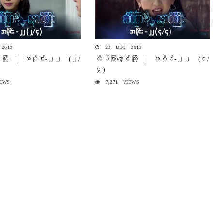
2019
23 DEC 2019
ာင်ကြိုး | အပိုင်း-၂၂ (၂/
လိပ်ပြာနှောင်ကြိုး | အပိုင်း-၂၂ (၄/
၄)
EWS
7,271 VIEWS