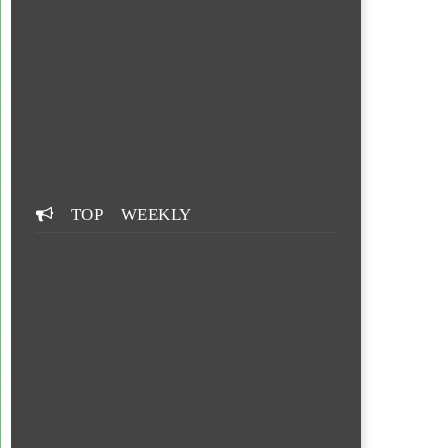
TOP WEEKLY