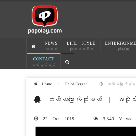
NEWS
LIFE STYLE
ENTERTAINM
သတင်း
လိုက်ဖ်စတိုင်
ဖျော်ဖြေရေး
CONTACT
ဆက်သွယ်ရန်
Home
Third-Terget
တတိယမြောက်ဆုံမ
တတိယမြောက်ဆုံမှတ် | အပို
22 Oct 2019
3,340 Views