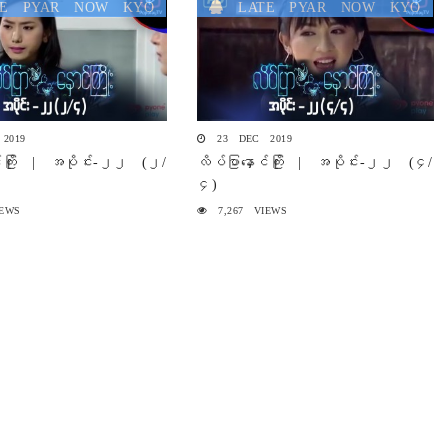
E PYAR NOW KYO
LATE PYAR NOW KYO
2019
23 DEC 2019
ာင်ကြိုး | အပိုင်း-၂၂ (၂/
လိပ်ပြာနှောင်ကြိုး | အပိုင်း-၂၂ (၄/
၄)
EWS
7,267 VIEWS