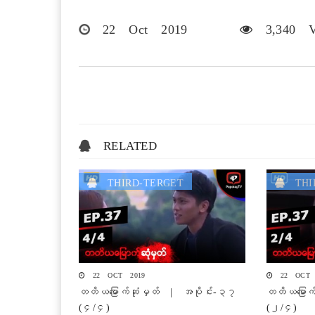
22 Oct 2019
3,340 V
RELATED
THIRD-TERGET
THIR
22 OCT 2019
22 OCT 
တတိယမြောက်ဆုံမှတ် | အပိုင်း-၃၇
တတိယမြောက
(၄/၄)
(၂/၄)