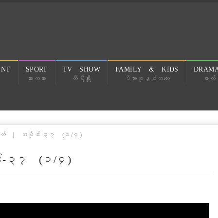
ENT
SPORT
TV SHOW
FAMILY & KIDS
DRAMA
အားကစား
တီဗွီရှိုး
မိသားစုနှင့်ကလေး
ဇာတ်လ
ှတ် | အပိုင်း-၃၇ (၁/၄)
င်း-၃၇ (၁/၄)