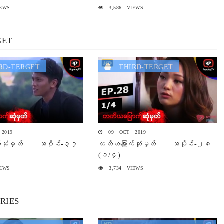
EWS
3,586 VIEWS
GET
D-TERGET
THIRD-TERGET
2019
09 OCT 2019
်ဆုံမှတ် | အပိုင်း-၃၇
တတိယမြောက်ဆုံမှတ် | အပိုင်း-၂၈
(၁/၄)
EWS
3,734 VIEWS
RIES