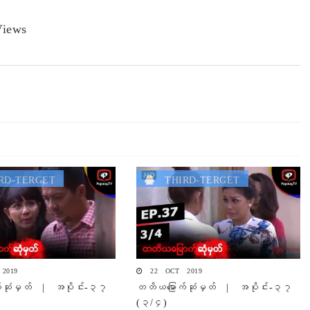
iews
D-TERGET
THIRD-TERGET
2019
22 OCT 2019
်ဆုံမှတ် | အပိုင်း-၃၇
တတိယမြောက်ဆုံမှတ် | အပိုင်း-၃၇
(၃/၄)