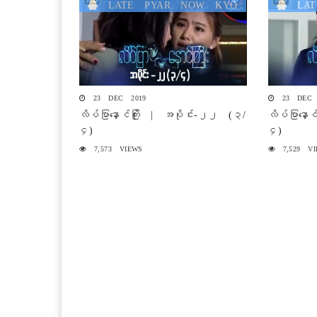
LATE PYAR NOW KYO
LAT
23 DEC 2019
23 DEC 
လိပ်ပြာနှောင်ကြိုး | အပိုင်း-၂၂ (၃/
လိပ်ပြာနှေ
၄)
၄)
7,573 VIEWS
7,529 VI