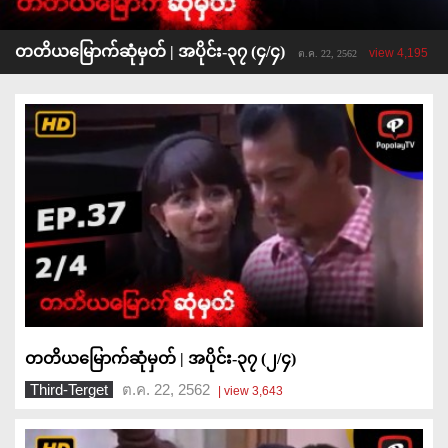
တတိယမြောက်ဆုံမှတ် | အပိုင်း-၃၇ (၄/၄)
view 4,195
ต.ค. 22, 2562
တတိယမြောက်ဆုံမှတ် | အပိုင်း-၃၇ (၂/၄)
Third-Terget
ต.ค. 22, 2562
| view 3,643