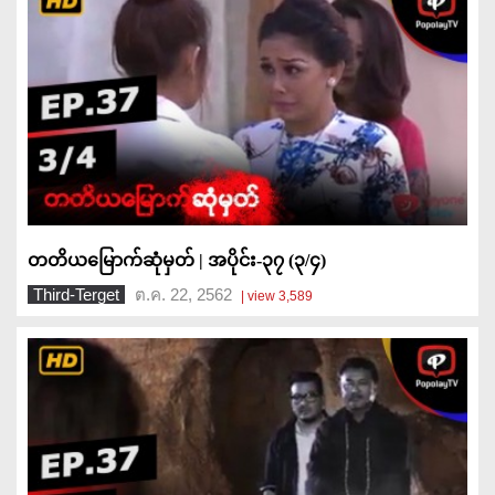
တတိယမြောက်ဆုံမှတ် | အပိုင်း-၃၇ (၃/၄)
Third-Terget
ต.ค. 22, 2562
| view 3,589