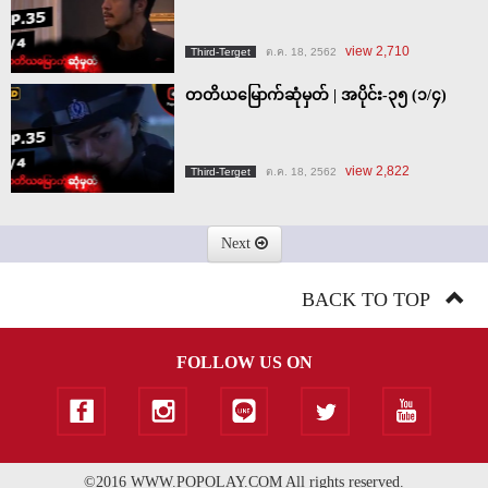
view 2,710
Third-Terget
ต.ค. 18, 2562
တတိယမြောက်ဆုံမှတ် | အပိုင်း-၃၅ (၁/၄)
view 2,822
Third-Terget
ต.ค. 18, 2562
Next
BACK TO TOP
FOLLOW US ON
©2016 WWW.POPOLAY.COM All rights reserved.